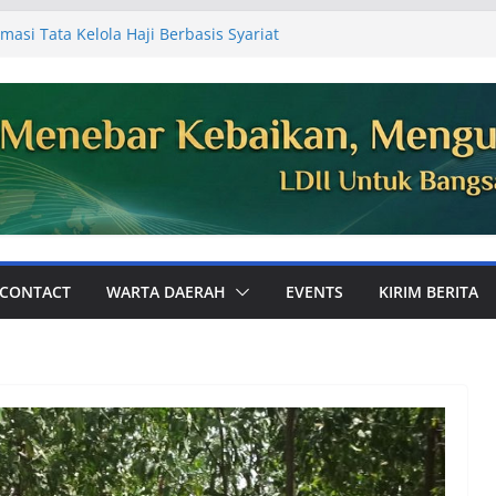
masi Tata Kelola Haji Berbasis Syariat
 Jemaah
Ajak Perkuat Ukhuwah dan Dakwah Digital
mum PC LDII Tualang
81, Warga PC LDII Dayun Gelar Kerja
an Masjid
DII Kabupaten Siak Audiensi ke
aikan Laporan Kegiatan Semester I
Perkuat Pembinaan Karakter Generasi
 Bola
CONTACT
WARTA DAERAH
EVENTS
KIRIM BERITA