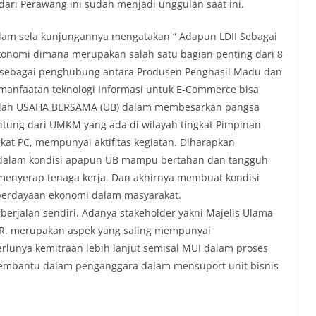
ari Perawang ini sudah menjadi unggulan saat ini.
alam sela kunjungannya mengatakan “ Adapun LDII Sebagai
onomi dimana merupakan salah satu bagian penting dari 8
 sebagai penghubung antara Produsen Penghasil Madu dan
anfaatan teknologi Informasi untuk E-Commerce bisa
dalah USAHA BERSAMA (UB) dalam membesarkan pangsa
ntung dari UMKM yang ada di wilayah tingkat Pimpinan
kat PC, mempunyai aktifitas kegiatan. Diharapkan
 dalam kondisi apapun UB mampu bertahan dan tangguh
nyerap tenaga kerja. Dan akhirnya membuat kondisi
rdayaan ekonomi dalam masyarakat.
berjalan sendiri. Adanya stakeholder yakni Majelis Ulama
DPR. merupakan aspek yang saling mempunyai
rlunya kemitraan lebih lanjut semisal MUI dalam proses
membantu dalam penganggara dalam mensuport unit bisnis