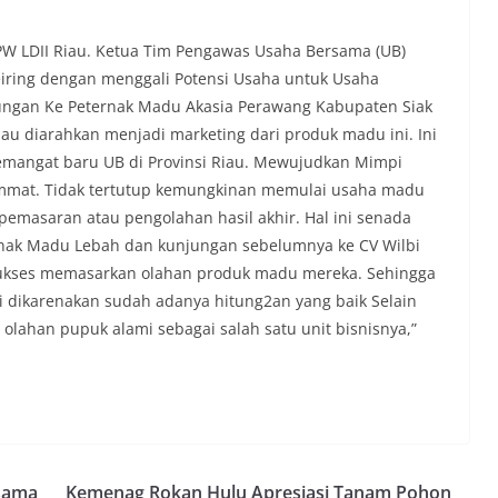
PW LDII Riau. Ketua Tim Pengawas Usaha Bersama (UB)
Seiring dengan menggali Potensi Usaha untuk Usaha
jungan Ke Peternak Madu Akasia Perawang Kabupaten Siak
iau diarahkan menjadi marketing dari produk madu ini. Ini
emangat baru UB di Provinsi Riau. Mewujudkan Mimpi
at. Tidak tertutup kemungkinan memulai usaha madu
, pemasaran atau pengolahan hasil akhir. Hal ini senada
rnak Madu Lebah dan kunjungan sebelumnya ke CV Wilbi
ukses memasarkan olahan produk madu mereka. Sehingga
i dikarenakan sudah adanya hitung2an yang baik Selain
lahan pupuk alami sebagai salah satu unit bisnisnya,”
sama
Kemenag Rokan Hulu Apresiasi Tanam Pohon