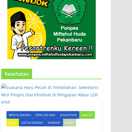
Kesehatan
BERITA DAERAH
DPW LDII RIAU
EDUCATION
HEALTH
INHIL
LINTAS-DAERAH
NASEHAT
NEWS