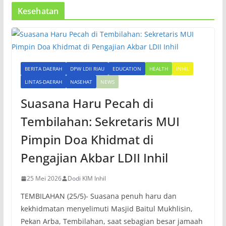
Kesehatan
BERITA DAERAH
DPW LDII RIAU
EDUCATION
HEALTH
INHIL
LINTAS-DAERAH
NASEHAT
NEWS
Suasana Haru Pecah di
Tembilahan: Sekretaris MUI
Pimpin Doa Khidmat di
Pengajian Akbar LDII Inhil
25 Mei 2026
Dodi KIM Inhil
TEMBILAHAN (25/5)- Suasana penuh haru dan
kekhidmatan menyelimuti Masjid Baitul Mukhlisin,
Pekan Arba, Tembilahan, saat sebagian besar jamaah