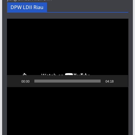
DPW LDII Riau
Pemutar
Video
00:00
04:18
Pemutar
Video