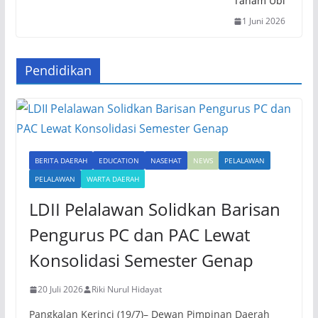
Tanam Ubi
1 Juni 2026
Pendidikan
BERITA DAERAH
EDUCATION
NASEHAT
NEWS
PELALAWAN
PELALAWAN
WARTA DAERAH
LDII Pelalawan Solidkan Barisan
Pengurus PC dan PAC Lewat
Konsolidasi Semester Genap
20 Juli 2026
Riki Nurul Hidayat
Pangkalan Kerinci (19/7)– Dewan Pimpinan Daerah