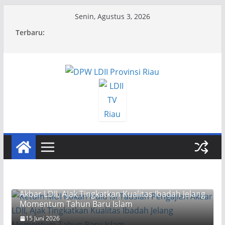
Skip
Senin, Agustus 3, 2026
to
Terbaru:
content
Ketum MUI Rokan Hulu Isi Tausiah Pengajian
Akbar LDII, Ajak Tingkatkan Kualitas Ibadah Jelang
Momentum Tahun Baru Islam
15 Juni 2026