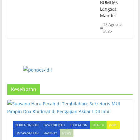
BUMDes
Langsat
Mandiri
13 Agustus
2025
Kesehatan
BERITA DAERAH
DPW LDII RIAU
EDUCATION
HEALTH
INHIL
LINTAS-DAERAH
NASEHAT
NEWS