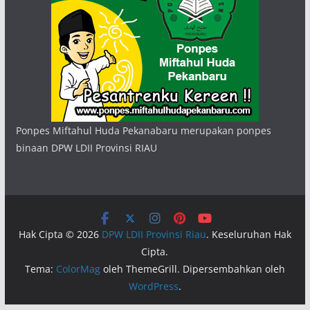
Ponpes Miftahul Huda Pekanabaru merupakan ponpes
binaan DPW LDII Provinsi RIAU
Hak Cipta © 2026
DPW LDII Provinsi Riau
. Keseluruhan Hak
Cipta.
Tema:
ColorMag
oleh ThemeGrill. Dipersembahkan oleh
WordPress
.