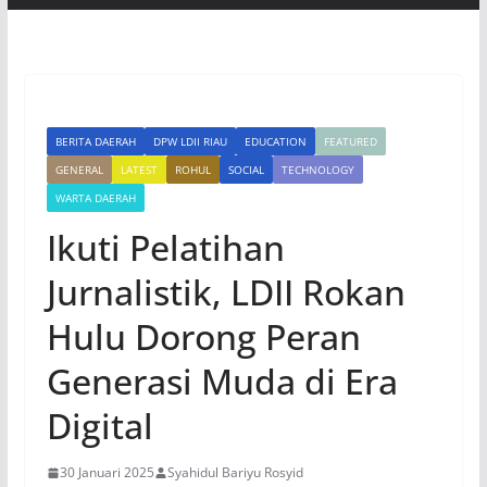
BERITA DAERAH
DPW LDII RIAU
EDUCATION
FEATURED
GENERAL
LATEST
ROHUL
SOCIAL
TECHNOLOGY
WARTA DAERAH
Ikuti Pelatihan
Jurnalistik, LDII Rokan
Hulu Dorong Peran
Generasi Muda di Era
Digital
30 Januari 2025
Syahidul Bariyu Rosyid