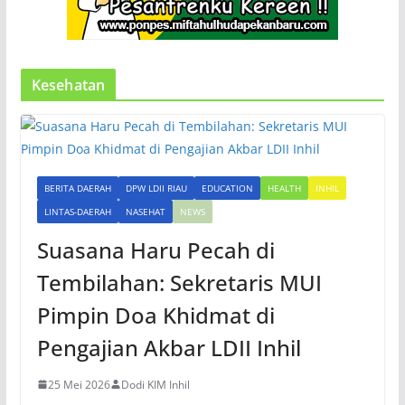
Kesehatan
BERITA DAERAH
DPW LDII RIAU
EDUCATION
HEALTH
INHIL
LINTAS-DAERAH
NASEHAT
NEWS
Suasana Haru Pecah di
Tembilahan: Sekretaris MUI
Pimpin Doa Khidmat di
Pengajian Akbar LDII Inhil
25 Mei 2026
Dodi KIM Inhil