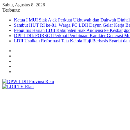
Skip
Sabtu, Agustus 8, 2026
to
Terbaru:
content
Ketua I MUI Siak Ajak Perkuat Ukhuwah dan Dakwah Digita
Sambut HUT RI ke-81, Warga PC LDII Dayun Gelar Kerja Bak
Pengurus Harian LDII Kabupaten Siak Audiensi ke Kesbangpo
DPP LDII: FORSGI Perkuat Pembinaan Karakter Generasi Mu
LDII Usulkan Reformasi Tata Kelola Haji Berbasis Syariat da