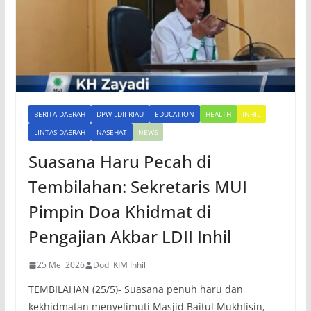
BERITA DAERAH
DPW LDII RIAU
EDUCATION
HEALTH
INHIL
LINTAS-DAERAH
NASEHAT
NEWS
Suasana Haru Pecah di
Tembilahan: Sekretaris MUI
Pimpin Doa Khidmat di
Pengajian Akbar LDII Inhil
25 Mei 2026
Dodi KIM Inhil
TEMBILAHAN (25/5)- Suasana penuh haru dan
kekhidmatan menyelimuti Masjid Baitul Mukhlisin,