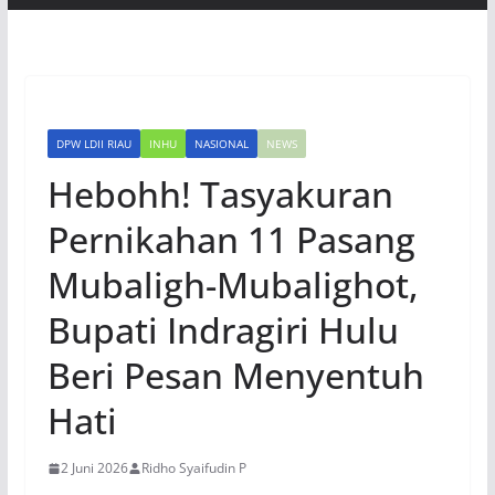
DPW LDII RIAU
INHU
NASIONAL
NEWS
Hebohh! Tasyakuran
Pernikahan 11 Pasang
Mubaligh-Mubalighot,
Bupati Indragiri Hulu
Beri Pesan Menyentuh
Hati
2 Juni 2026
Ridho Syaifudin P