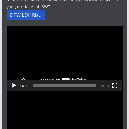
yang diridai Allah SWT
DPW LDII Riau
Pemutar
Video
00:00
04:18
Pemutar
Video