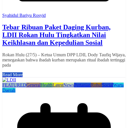
Syahidul Bariyu Rosyid
Tebar Ribuan Paket Daging Kurban,
LDII Rokan Hulu Tingkatkan Nilai
Keikhlasan dan Kepedulian Sosial
Rokan Hulu (27/5) – Ketua Umum DPP LDII, Dody Taufiq Wijaya,
menegaskan bahwa ibadah kurban merupakan ritual ibadah tertinggi
pada
Read More
FEATURED
General
Health
Latest
News
Pertanian
Rohul
Social
Warta
Daerah