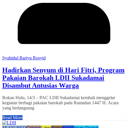
Syahidul Bariyu Rosyid
Hadirkan Senyum di Hari Fitri, Program
Pakaian Barokah LDII Sukadamai
Disambut Antusias Warga
Rokan Hulu, 14/3 – PAC LDII Sukadamai kembali menggelar
kegiatan berbagi pakaian barokah pada Ramadan 1447 H. Acara
yang berlangsung
Read More
FEATURED
General
Latest
Rohul
Social
Warta Daerah