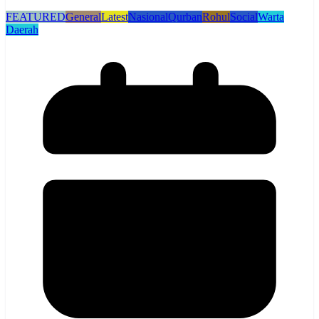
FEATURED
General
Latest
Nasional
Qurban
Rohul
Social
Warta
Daerah