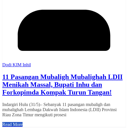
Dodi KIM Inhil
11 Pasangan Mubaligh Mubalighah LDII
Menikah Massal, Bupati Inhu dan
Forkopimda Kompak Turun Tangan!
Indargiri Hulu (31/5)– Sebanyak 11 pasangan mubaligh dan
mubalighah Lembaga Dakwah Islam Indonesia (LDII) Provinsi
Riau Zona Timur mengikuti prosesi
Read More