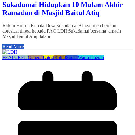
Sukadamai Hidupkan 10 Malam Akhir
Ramadan di Masjid Baitul Atiq
Rokan Hulu – Kepala Desa Sukadamai Afrizal memberikan
apresiasi tinggi kepada PAC LDII Sukadamai bersama jamaah
Masjid Baitul Atiq dalam
Read More
FEATURED
General
Latest
Rohul
Social
Warta Daerah