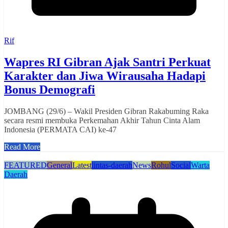
Rif
Wapres RI Gibran Ajak Santri Perkuat
Karakter dan Jiwa Wirausaha Hadapi
Bonus Demografi
JOMBANG (29/6) – Wakil Presiden Gibran Rakabuming Raka
secara resmi membuka Perkemahan Akhir Tahun Cinta Alam
Indonesia (PERMATA CAI) ke-47
Read More
FEATURED
General
Latest
lintas-daerah
News
Rohul
Social
Warta
Daerah