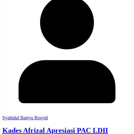
Syahidul Bariyu Rosyid
Kades Afrizal Apresiasi PAC LDII