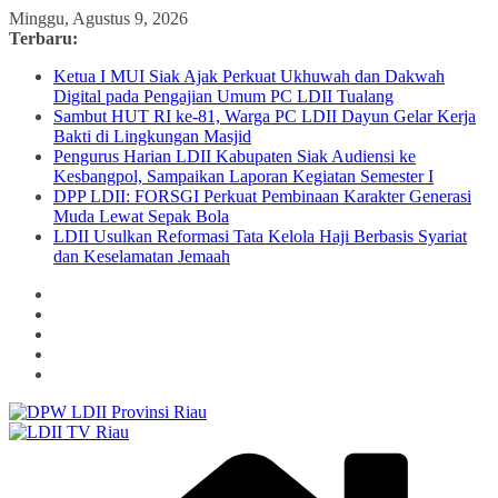
Skip
Minggu, Agustus 9, 2026
to
Terbaru:
content
Ketua I MUI Siak Ajak Perkuat Ukhuwah dan Dakwah
Digital pada Pengajian Umum PC LDII Tualang
Sambut HUT RI ke-81, Warga PC LDII Dayun Gelar Kerja
Bakti di Lingkungan Masjid
Pengurus Harian LDII Kabupaten Siak Audiensi ke
Kesbangpol, Sampaikan Laporan Kegiatan Semester I
DPP LDII: FORSGI Perkuat Pembinaan Karakter Generasi
Muda Lewat Sepak Bola
LDII Usulkan Reformasi Tata Kelola Haji Berbasis Syariat
dan Keselamatan Jemaah