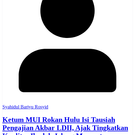
Syahidul Bariyu Rosyid
Ketum MUI Rokan Hulu Isi Tausiah
Pengajian Akbar LDII, Ajak Tingkatkan