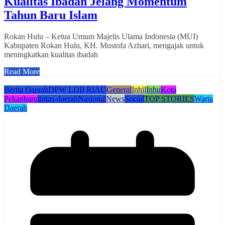
Kualitas Ibadah Jelang Momentum
Tahun Baru Islam
Rokan Hulu – Ketua Umum Majelis Ulama Indonesia (MUI)
Kabupaten Rokan Hulu, KH. Mustofa Azhari, mengajak untuk
meningkatkan kualitas ibadah
Read More
Berita Daerah
DPW LDII RIAU
General
Inhil
Inhu
Kota
Pekanbaru
lintas-daerah
Nasional
News
Social
TOP STORIES
Warta
Daerah