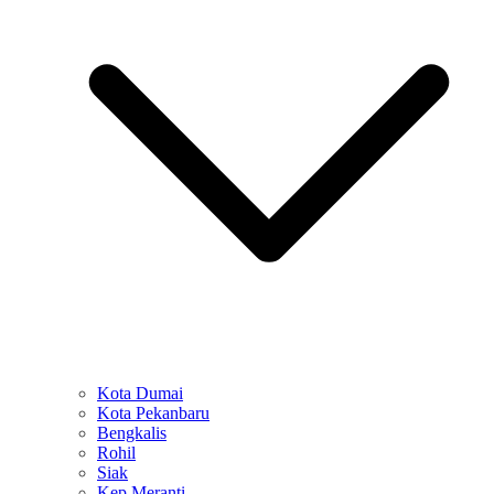
Kota Dumai
Kota Pekanbaru
Bengkalis
Rohil
Siak
Kep Meranti