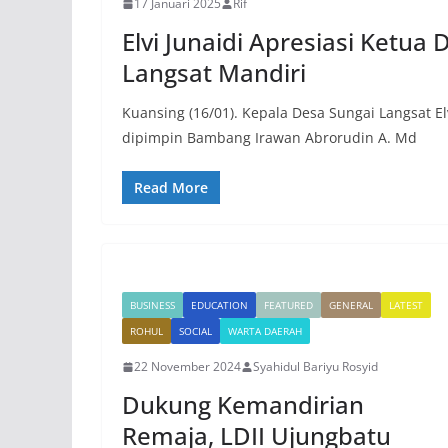
17 Januari 2025
Rif
Elvi Junaidi Apresiasi Ketu
Langsat Mandiri
Kuansing (16/01). Kepala Desa Sungai Langsat E
dipimpin Bambang Irawan Abrorudin A. Md
Read More
BUSINESS
EDUCATION
FEATURED
GENERAL
LATEST
ROHUL
SOCIAL
WARTA DAERAH
22 November 2024
Syahidul Bariyu Rosyid
Dukung Kemandirian
Remaja, LDII Ujungbatu