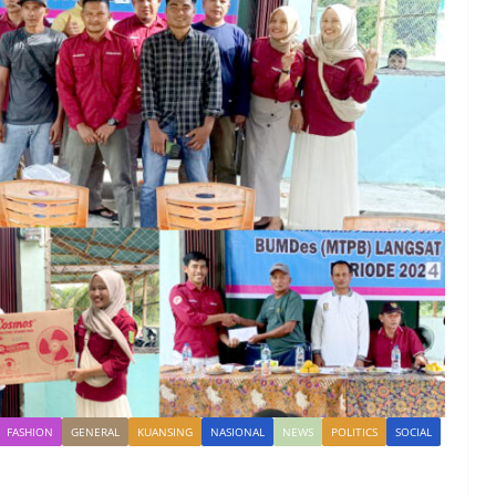
FASHION
GENERAL
KUANSING
NASIONAL
NEWS
POLITICS
SOCIAL