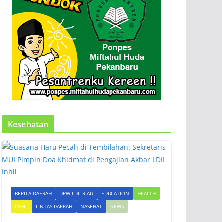
Kesehatan
BERITA DAERAH
DPW LDII RIAU
EDUCATION
HEALTH
INHIL
LINTAS-DAERAH
NASEHAT
NEWS