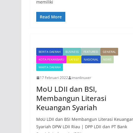
memiliki
Read More
BERITA DAERAH
BUSINESS
FEATURED
GENERAL
KOTA PEKANBARU
LATEST
NASIONAL
NEWS
WARTA DAERAH
17 Februari 2022
imanlinuxer
MoU LDII dan BSI,
Membangun Literasi
Keuangan Syariah
MoU LDII dan BSI Membangun Literasi Keuanga
Syariah DPW LDII Riau | DPP LDII dan PT Bank