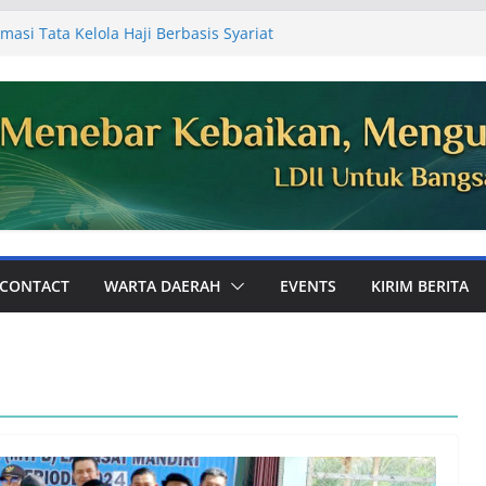
masi Tata Kelola Haji Berbasis Syariat
 Jemaah
Ajak Perkuat Ukhuwah dan Dakwah Digital
mum PC LDII Tualang
81, Warga PC LDII Dayun Gelar Kerja
an Masjid
DII Kabupaten Siak Audiensi ke
aikan Laporan Kegiatan Semester I
Perkuat Pembinaan Karakter Generasi
 Bola
CONTACT
WARTA DAERAH
EVENTS
KIRIM BERITA