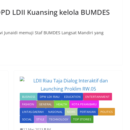
a DPD LDII Kuansing kelola BUMDES
lvi Junaidi memuji Staf BUMDES Langsat Mandiri yang
BUSINESS
DPW LDII RIAU
EDUCATION
ENTERTAINMENT
FASHION
GENERAL
HEALTH
KOTA PEKANBARU
LINTAS-DAERAH
NASIONAL
NEWS
PERTANIAN
POLITICS
SOCIAL
STYLE
TECHNOLOGY
TOP STORIES
12 Mei 2023
Rif