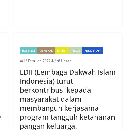
BUSINESS
GENERAL
LATEST
NEWS
PERTANIAN
12 Februari 2022
Arif Hasan
LDII (Lembaga Dakwah Islam
Indonesia) turut
berkontribusi kepada
masyarakat dalam
membangun kerjasama
program tangguh ketahanan
n
pangan keluarga.