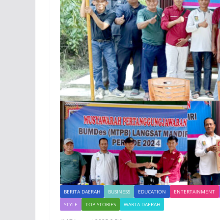
BERITA DAERAH
BUSINESS
EDUCATION
ENTERTAINMENT
STYLE
TOP STORIES
WARTA DAERAH