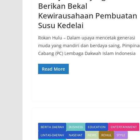
Berikan Bekal
Kewirausahaan Pembuatan
Susu Kedelai
Rokan Hulu – Dalam upaya mencetak generasi
muda yang mandiri dan berdaya saing, Pimpina
Cabang (PC) Lembaga Dakwah Islam Indonesia
Read More
BERITA DAERAH
BUSINESS
EDUCATION
ENTERTAINMENT
LINTAS-DAERAH
NASEHAT
NEWS
ROHUL
STYLE