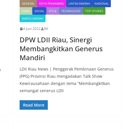
GENERAL
KOTA PEKANBARU
LINTAS-DAERAH
NASIONAL
NEWS
SOCIAL
STYLE
TECHNOLOGY
TOP STORIES
WARTA DAERAH
4 Juni 2022
Rif
DPW LDII Riau, Sinergi
Membangkitkan Generus
Mandiri
LDII Riau News | Penggerak Pembinaan Generus
h
(PPG) Provinsi Riau mengadakan Talk Show
Kewirausahaan dengan tema “Membangkitkan
semangat senerus LDII
Read More