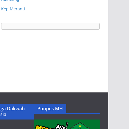
Kep Meranti
ga Dakwah
Ponpes MH
sia