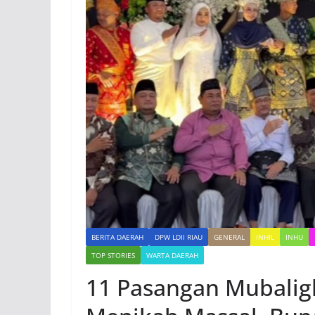
BERITA DAERAH
DPW LDII RIAU
GENERAL
INHIL
INHU
TOP STORIES
WARTA DAERAH
11 Pasangan Mubalig