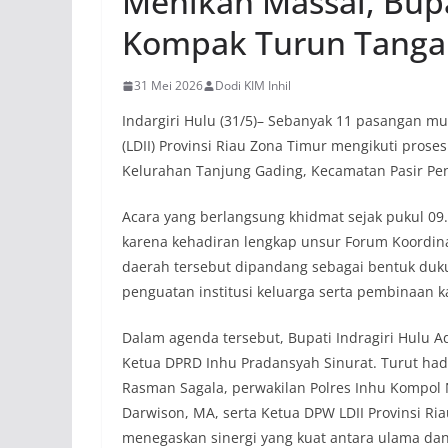
Menikah Massal, Bup
Kompak Turun Tanga
31 Mei 2026
Dodi KIM Inhil
Indargiri Hulu (31/5)– Sebanyak 11 pasangan 
(LDII) Provinsi Riau Zona Timur mengikuti prose
Kelurahan Tanjung Gading, Kecamatan Pasir Pen
Acara yang berlangsung khidmat sejak pukul 09
karena kehadiran lengkap unsur Forum Koordina
daerah tersebut dipandang sebagai bentuk du
penguatan institusi keluarga serta pembinaan kar
Dalam agenda tersebut, Bupati Indragiri Hulu A
Ketua DPRD Inhu Pradansyah Sinurat. Turut ha
Rasman Sagala, perwakilan Polres Inhu Kompol 
Darwison, MA, serta Ketua DPW LDII Provinsi Riau
menegaskan sinergi yang kuat antara ulama da