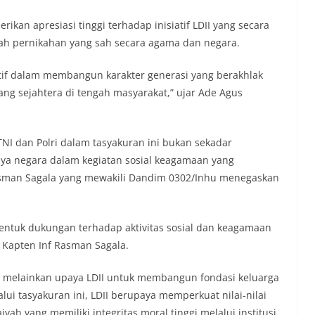
ikan apresiasi tinggi terhadap inisiatif LDII yang secara
ah pernikahan yang sah secara agama dan negara.
tif dalam membangun karakter generasi yang berakhlak
ng sejahtera di tengah masyarakat,” ujar Ade Agus
NI dan Polri dalam tasyakuran ini bukan sekadar
ya negara dalam kegiatan sosial keagamaan yang
Rasman Sagala yang mewakili Dandim 0302/Inhu menegaskan
entuk dukungan terhadap aktivitas sosial dan keagamaan
 Kapten Inf Rasman Sagala.
, melainkan upaya LDII untuk membangun fondasi keluarga
ui tasyakuran ini, LDII berupaya memperkuat nilai-nilai
ah yang memiliki integritas moral tinggi melalui institusi