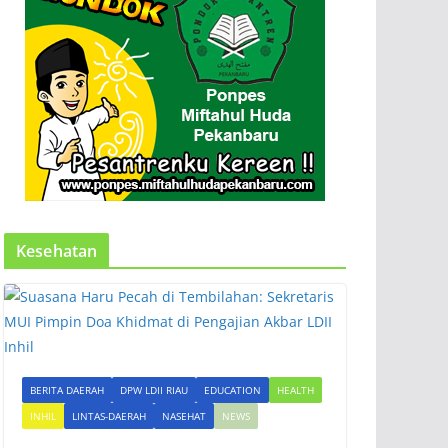
Kesehatan
BERITA DAERAH
DPW LDII RIAU
EDUCATION
HEALTH
INHIL
LINTAS-DAERAH
NASEHAT
NEWS