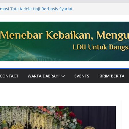
masi Tata Kelola Haji Berbasis Syariat
 Jemaah
Ajak Perkuat Ukhuwah dan Dakwah Digital
mum PC LDII Tualang
81, Warga PC LDII Dayun Gelar Kerja
an Masjid
DII Kabupaten Siak Audiensi ke
aikan Laporan Kegiatan Semester I
Perkuat Pembinaan Karakter Generasi
 Bola
CONTACT
WARTA DAERAH
EVENTS
KIRIM BERITA