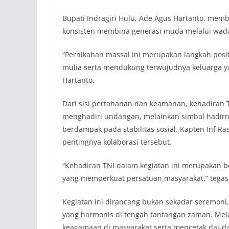
Bupati Indragiri Hulu, Ade Agus Hartanto, member
konsisten membina generasi muda melalui wad
“Pernikahan massal ini merupakan langkah posi
mulia serta mendukung terwujudnya keluarga ya
Hartanto.
Dari sisi pertahanan dan keamanan, kehadiran T
menghadiri undangan, melainkan simbol hadirn
berdampak pada stabilitas sosial. Kapten Inf 
pentingnya kolaborasi tersebut.
“Kehadiran TNI dalam kegiatan ini merupakan b
yang memperkuat persatuan masyarakat,” tegas
Kegiatan ini dirancang bukan sekadar seremoni
yang harmonis di tengah tantangan zaman. Melal
keagamaan di masyarakat serta mencetak dai-daiy