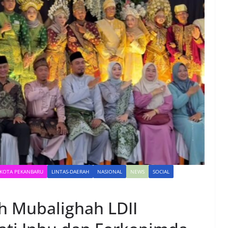
KOTA PEKANBARU
LINTAS-DAERAH
NASIONAL
NEWS
SOCIAL
h Mubalighah LDII