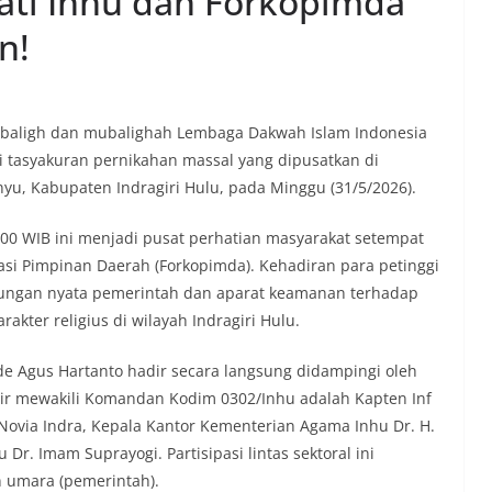
ati Inhu dan Forkopimda
n!
mubaligh dan mubalighah Lembaga Dakwah Islam Indonesia
si tasyakuran pernikahan massal yang dipusatkan di
yu, Kabupaten Indragiri Hulu, pada Minggu (31/5/2026).
.00 WIB ini menjadi pusat perhatian masyarakat setempat
si Pimpinan Daerah (Forkopimda). Kehadiran para petinggi
kungan nyata pemerintah dan aparat keamanan terhadap
akter religius di wilayah Indragiri Hulu.
de Agus Hartanto hadir secara langsung didampingi oleh
dir mewakili Komandan Kodim 0302/Inhu adalah Kapten Inf
Novia Indra, Kepala Kantor Kementerian Agama Inhu Dr. H.
 Dr. Imam Suprayogi. Partisipasi lintas sektoral ini
n umara (pemerintah).