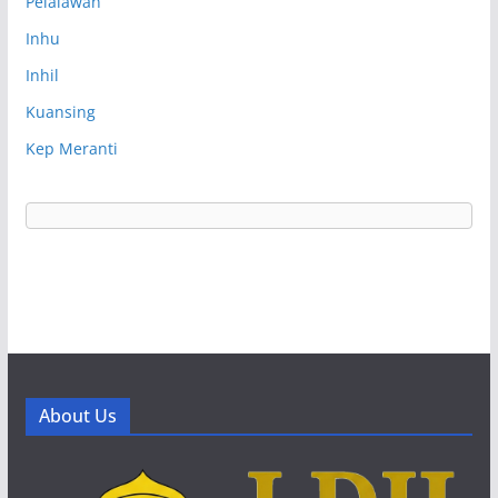
Pelalawan
Inhu
Inhil
Kuansing
Kep Meranti
About Us