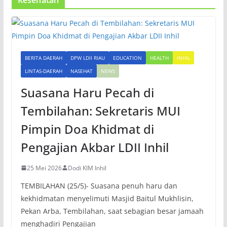
BERITA DAERAH
DPW LDII RIAU
EDUCATION
HEALTH
INHIL
LINTAS-DAERAH
NASEHAT
NEWS
Suasana Haru Pecah di
Tembilahan: Sekretaris MUI
Pimpin Doa Khidmat di
Pengajian Akbar LDII Inhil
25 Mei 2026
Dodi KIM Inhil
TEMBILAHAN (25/5)- Suasana penuh haru dan
kekhidmatan menyelimuti Masjid Baitul Mukhlisin,
Pekan Arba, Tembilahan, saat sebagian besar jamaah
menghadiri Pengajian