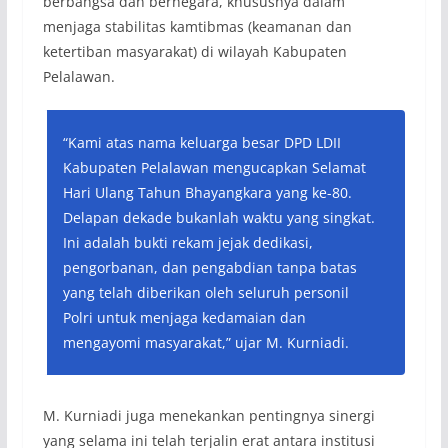
berbangsa dan bernegara, khususnya dalam
menjaga stabilitas kamtibmas (keamanan dan
ketertiban masyarakat) di wilayah Kabupaten
Pelalawan.
“Kami atas nama keluarga besar DPD LDII
Kabupaten Pelalawan mengucapkan Selamat
Hari Ulang Tahun Bhayangkara yang ke-80.
Delapan dekade bukanlah waktu yang singkat.
Ini adalah bukti rekam jejak dedikasi,
pengorbanan, dan pengabdian tanpa batas
yang telah diberikan oleh seluruh personil
Polri untuk menjaga kedamaian dan
mengayomi masyarakat,” ujar M. Kurniadi.
M. Kurniadi juga menekankan pentingnya sinergi
yang selama ini telah terjalin erat antara institusi