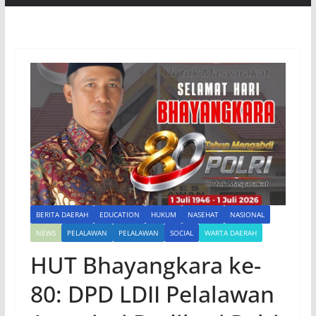
BERITA DAERAH
EDUCATION
HUKUM
NASEHAT
NASIONAL
NEWS
PELALAWAN
PELALAWAN
SOCIAL
WARTA DAERAH
HUT Bhayangkara ke-
80: DPD LDII Pelalawan