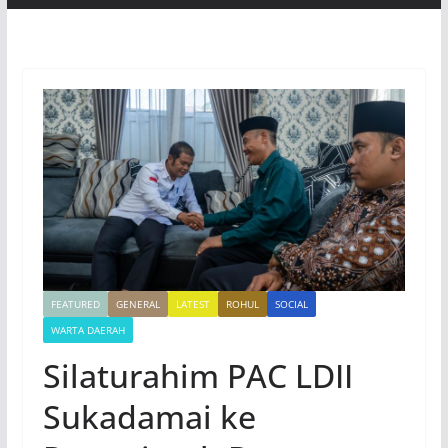
FEATURED
GENERAL
LATEST
ROHUL
SOCIAL
WARTA DAERAH
Silaturahim PAC LDII
Sukadamai ke