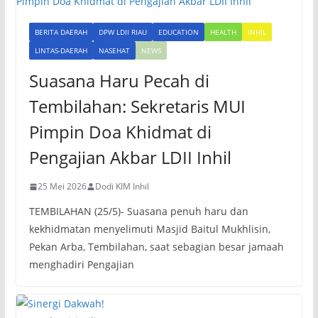
BERITA DAERAH
DPW LDII RIAU
EDUCATION
HEALTH
INHIL
LINTAS-DAERAH
NASEHAT
NEWS
Suasana Haru Pecah di
Tembilahan: Sekretaris MUI
Pimpin Doa Khidmat di
Pengajian Akbar LDII Inhil
25 Mei 2026
Dodi KIM Inhil
TEMBILAHAN (25/5)- Suasana penuh haru dan
kekhidmatan menyelimuti Masjid Baitul Mukhlisin,
Pekan Arba, Tembilahan, saat sebagian besar jamaah
menghadiri Pengajian