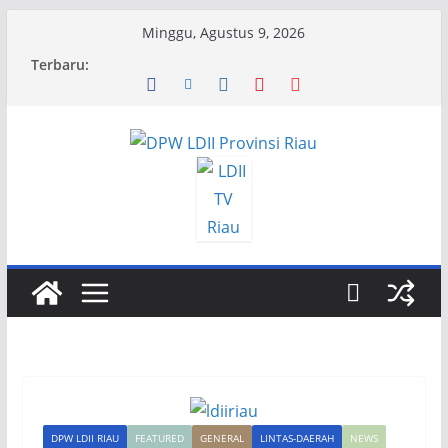
Skip
Minggu, Agustus 9, 2026
to
Terbaru:
content
DPW LDII RIAU
FEATURED
GENERAL
LINTAS-DAERAH
NEWS