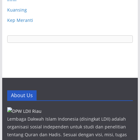
Kuansing
Kep Meranti
About Us
Lembaga Dakwah Islam Indonesia (disingkat LDII) adalah
organisasi sosial independen untuk studi dan penelitian
tentang Quran dan Hadis. Sesuai dengan visi, misi, tugas