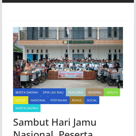
BERITA DAERAH
DPW LDII RIAU
FEATURED
GENERAL
HEALTH
LATEST
NASIONAL
PERTANIAN
ROHUL
SOCIAL
WARTA DAERAH
Sambut Hari Jamu
Nasional, Peserta