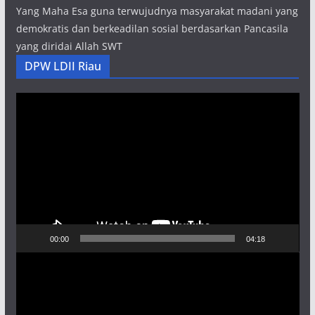
Yang Maha Esa guna terwujudnya masyarakat madani yang
demokratis dan berkeadilan sosial berdasarkan Pancasila
yang diridai Allah SWT
DPW LDII Riau
Pemutar
Video
00:00
04:18
Pemutar
Video