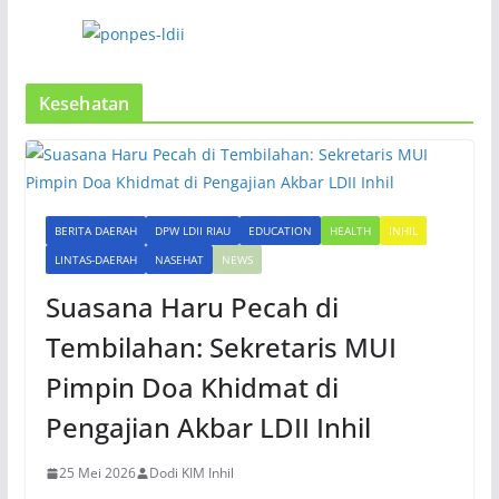
Kesehatan
BERITA DAERAH
DPW LDII RIAU
EDUCATION
HEALTH
INHIL
LINTAS-DAERAH
NASEHAT
NEWS
Suasana Haru Pecah di
Tembilahan: Sekretaris MUI
Pimpin Doa Khidmat di
Pengajian Akbar LDII Inhil
25 Mei 2026
Dodi KIM Inhil