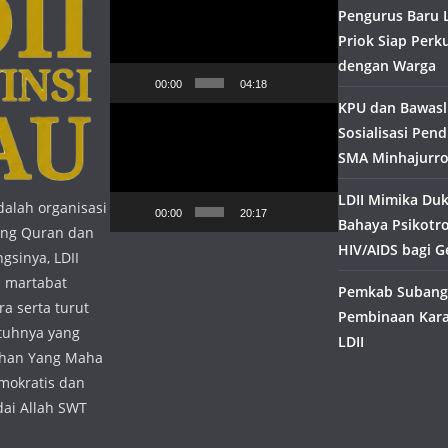
Video
Pengurus Baru L
Priok Siap Perk
dengan Warga
00:00
04:18
KPU dan Bawaslu
Pemutar
Sosialisasi Pend
Video
SMA Minhajurro
LDII Mimika Du
dalah organisasi
00:00
20:17
Bahaya Psikotr
tang Quran dan
HIV/AIDS bagi 
gsinya, LDII
 martabat
Pemkab Subang 
a serta turut
Pembinaan Kar
tuhnya yang
LDII
uhan Yang Maha
mokratis dan
dai Allah SWT