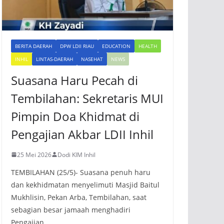
BERITA DAERAH
DPW LDII RIAU
EDUCATION
HEALTH
INHIL
LINTAS-DAERAH
NASEHAT
NEWS
Suasana Haru Pecah di
Tembilahan: Sekretaris MUI
Pimpin Doa Khidmat di
Pengajian Akbar LDII Inhil
25 Mei 2026
Dodi KIM Inhil
TEMBILAHAN (25/5)- Suasana penuh haru
dan kekhidmatan menyelimuti Masjid Baitul
Mukhlisin, Pekan Arba, Tembilahan, saat
sebagian besar jamaah menghadiri
Pengajian