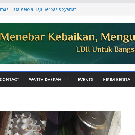
masi Tata Kelola Haji Berbasis Syariat
 Jemaah
Ajak Perkuat Ukhuwah dan Dakwah Digital
mum PC LDII Tualang
81, Warga PC LDII Dayun Gelar Kerja
an Masjid
DII Kabupaten Siak Audiensi ke
aikan Laporan Kegiatan Semester I
Perkuat Pembinaan Karakter Generasi
 Bola
CONTACT
WARTA DAERAH
EVENTS
KIRIM BERITA