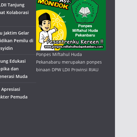
DII Tanjung
uat Kolaborasi
 Jaktim Gelar
idikan Pemilu di
syidin
Ponpes Miftahul Huda
kung Edukasi
Pekanabaru merupakan ponpes
opika dan
binaan DPW LDII Provinsi RIAU
Generasi Muda
Apresiasi
akter Pemuda