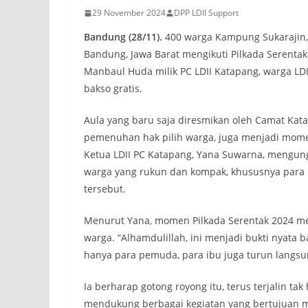
29 November 2024
DPP LDII Support
Bandung (28/11).
400 warga Kampung Sukarajin,
Bandung, Jawa Barat mengikuti Pilkada Serentak
Manbaul Huda milik PC LDII Katapang, warga L
bakso gratis.
Aula yang baru saja diresmikan oleh Camat Kata
pemenuhan hak pilih warga, juga menjadi mome
Ketua LDII PC Katapang, Yana Suwarna, mengun
warga yang rukun dan kompak, khususnya par
tersebut.
Menurut Yana, momen Pilkada Serentak 2024 me
warga. “Alhamdulillah, ini menjadi bukti nyata
hanya para pemuda, para ibu juga turun langsu
Ia berharap gotong royong itu, terus terjalin t
mendukung berbagai kegiatan yang bertujuan