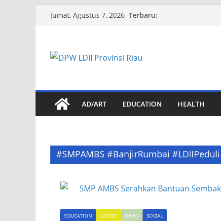
Skip
Terbaru:
Jumat, Agustus 7, 2026
to
content
AD/ART
EDUCATION
HEALTH
#SMPAMBS #BanjirRumbai #LDIIPeduli
EDUCATION
LATEST
NEWS
SOCIAL