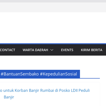
CONTACT
WARTA DAERAH
EVENTS
KIRIM BERITA
 #BantuanSembako #KepedulianSosial