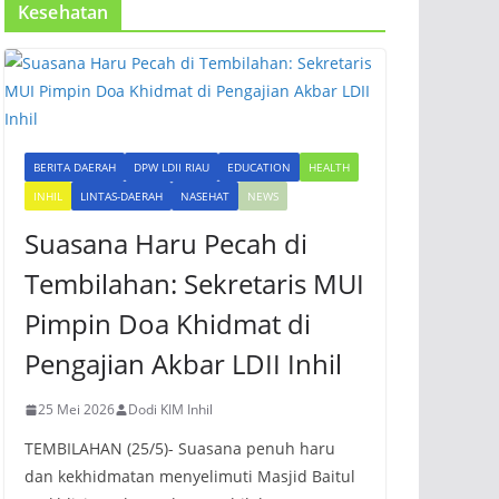
Kesehatan
BERITA DAERAH
DPW LDII RIAU
EDUCATION
HEALTH
INHIL
LINTAS-DAERAH
NASEHAT
NEWS
Suasana Haru Pecah di
Tembilahan: Sekretaris MUI
Pimpin Doa Khidmat di
Pengajian Akbar LDII Inhil
25 Mei 2026
Dodi KIM Inhil
TEMBILAHAN (25/5)- Suasana penuh haru
dan kekhidmatan menyelimuti Masjid Baitul