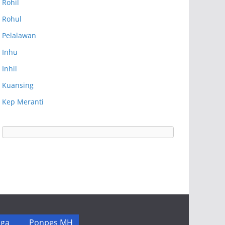
Rohil
Rohul
Pelalawan
Inhu
Inhil
Kuansing
Kep Meranti
ga
Ponpes MH