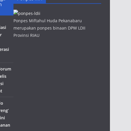
m
Ponpes Miftahul Huda Pekanabaru
iasi
merupakan ponpes binaan DPW LDII
r
Provinsi RIAU
rasi
 Forum
lis
si
t
do
reng’
ini
manan