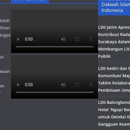
Dakwah Isla
Indonesia
dalah
LDII Jatim Apres
itian
Kontribusi Rada
 tugas
Surabaya dalam
Membangun Lite
Publik
ut
LDII Kediri dan
kwaan
Komunikasi Maje
Taklim Kolabora
lan
Pembinaan Uma
T
LDII Balongben
Helat ‘Ngopi Ba
untuk Deteksi D
Gangguan Kea