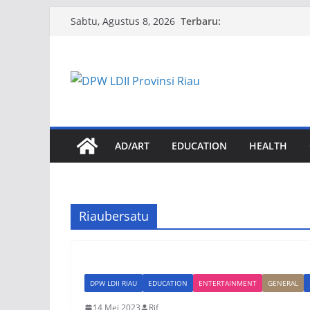
Skip
Terbaru:
Sabtu, Agustus 8, 2026
to
content
AD/ART
EDUCATION
HEALTH
Riaubersatu
DPW LDII RIAU
EDUCATION
ENTERTAINMENT
GENERAL
14 Mei 2023
Rif