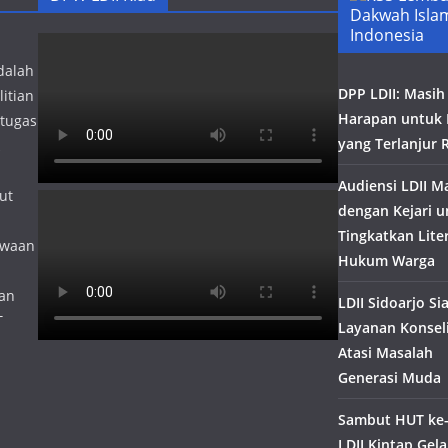
Dakwah Isla
Indonesia
dalah
DPP LDII: Masih
itian
Harapan untuk
 tugas
yang Terlanjur 
Audiensi LDII M
ut
dengan Kejari u
Tingkatkan Lite
kwaan
Hukum Warga
lan
LDII Sidoarjo S
T
Layanan Konsel
Atasi Masalah
Generasi Muda
Sambut HUT ke-
LDII Kintap Gela