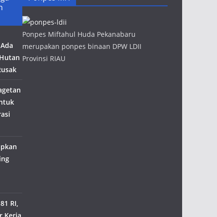
m
Ponpes Miftahul Huda Pekanabaru
 Ada
merupakan ponpes binaan DPW LDII
 Hutan
Provinsi RIAU
Rusak
agetan
ntuk
rasi
iapkan
ing
81 RI,
r Kerja