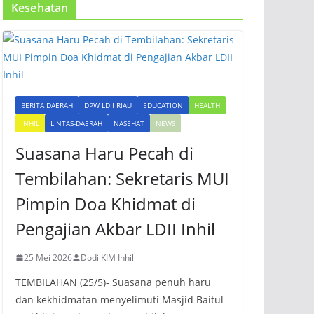
Kesehatan
BERITA DAERAH
DPW LDII RIAU
EDUCATION
HEALTH
INHIL
LINTAS-DAERAH
NASEHAT
NEWS
Suasana Haru Pecah di
Tembilahan: Sekretaris MUI
Pimpin Doa Khidmat di
Pengajian Akbar LDII Inhil
25 Mei 2026
Dodi KIM Inhil
TEMBILAHAN (25/5)- Suasana penuh haru
dan kekhidmatan menyelimuti Masjid Baitul