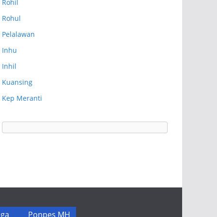
Rohil
Rohul
Pelalawan
Inhu
Inhil
Kuansing
Kep Meranti
ga
Ponpes MH