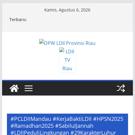
Skip
Kamis, Agustus 6, 2026
to
Terbaru:
content
#PCLDIIMandau #KerjaBaktiLDII #HPSN2025
#Ramadhan2025 #SabilulJannah
#LDIIPeduliLingkungan #29KarakterLuhur