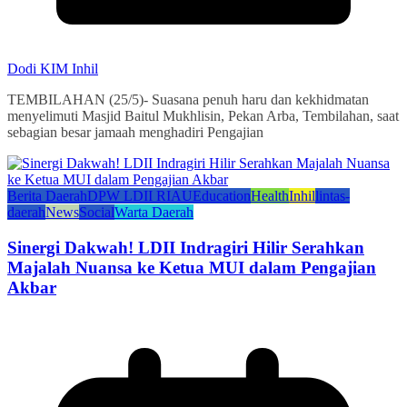
Dodi KIM Inhil
TEMBILAHAN (25/5)- Suasana penuh haru dan kekhidmatan
menyelimuti Masjid Baitul Mukhlisin, Pekan Arba, Tembilahan, saat
sebagian besar jamaah menghadiri Pengajian
Berita Daerah
DPW LDII RIAU
Education
Health
Inhil
lintas-
daerah
News
Social
Warta Daerah
Sinergi Dakwah! LDII Indragiri Hilir Serahkan
Majalah Nuansa ke Ketua MUI dalam Pengajian
Akbar