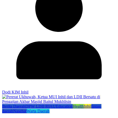
Dodi KIM Inhil
Berita Daerah
DPW LDII RIAU
Education
Health
Inhil
lintas-
daerah
Nasehat
Warta Daerah