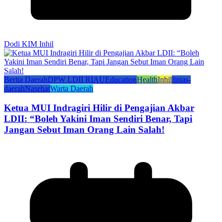
Dodi KIM Inhil
Berita Daerah
DPW LDII RIAU
Education
Health
Inhil
lintas-
daerah
Nasehat
Warta Daerah
Ketua MUI Indragiri Hilir di Pengajian Akbar
LDII: “Boleh Yakini Iman Sendiri Benar, Tapi
Jangan Sebut Iman Orang Lain Salah!