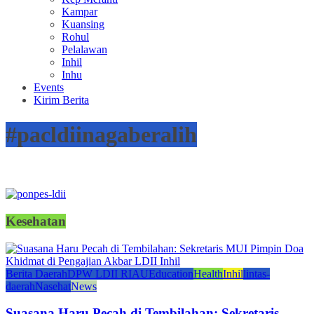
Kampar
Kuansing
Rohul
Pelalawan
Inhil
Inhu
Events
Kirim Berita
#pacldiinagaberalih
Kesehatan
Berita Daerah
DPW LDII RIAU
Education
Health
Inhil
lintas-
daerah
Nasehat
News
Suasana Haru Pecah di Tembilahan: Sekretaris