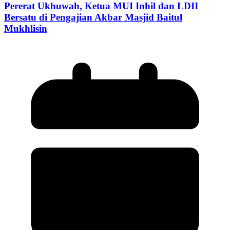
Pererat Ukhuwah, Ketua MUI Inhil dan LDII
Bersatu di Pengajian Akbar Masjid Baitul
Mukhlisin