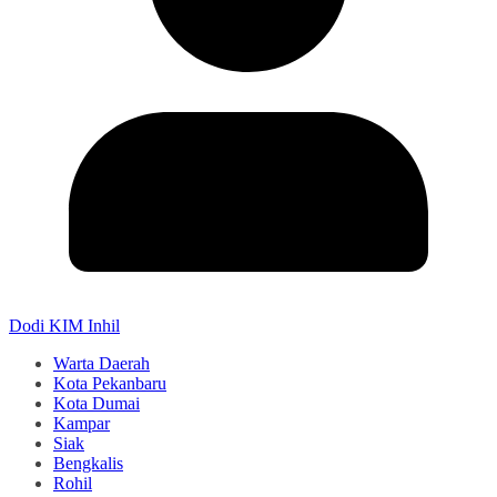
Dodi KIM Inhil
Warta Daerah
Kota Pekanbaru
Kota Dumai
Kampar
Siak
Bengkalis
Rohil