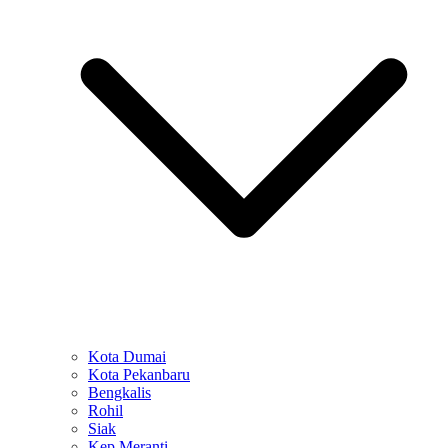
Kota Dumai
Kota Pekanbaru
Bengkalis
Rohil
Siak
Kep Meranti