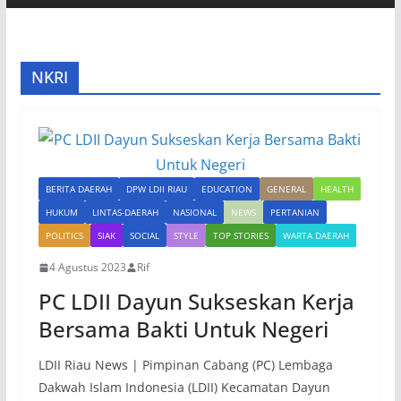
NKRI
BERITA DAERAH
DPW LDII RIAU
EDUCATION
GENERAL
HEALTH
HUKUM
LINTAS-DAERAH
NASIONAL
NEWS
PERTANIAN
POLITICS
SIAK
SOCIAL
STYLE
TOP STORIES
WARTA DAERAH
4 Agustus 2023
Rif
PC LDII Dayun Sukseskan Kerja
Bersama Bakti Untuk Negeri
LDII Riau News | Pimpinan Cabang (PC) Lembaga
Dakwah Islam Indonesia (LDII) Kecamatan Dayun