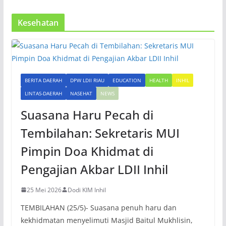
Kesehatan
BERITA DAERAH
DPW LDII RIAU
EDUCATION
HEALTH
INHIL
LINTAS-DAERAH
NASEHAT
NEWS
Suasana Haru Pecah di
Tembilahan: Sekretaris MUI
Pimpin Doa Khidmat di
Pengajian Akbar LDII Inhil
25 Mei 2026
Dodi KIM Inhil
TEMBILAHAN (25/5)- Suasana penuh haru dan
kekhidmatan menyelimuti Masjid Baitul Mukhlisin,