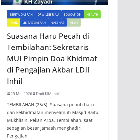
BERITA DAERAH
DPW LDII RIAU
EDUCATION
HEALTH
INHIL
LINTAS-DAERAH
NASEHAT
NEWS
Suasana Haru Pecah di
Tembilahan: Sekretaris
MUI Pimpin Doa Khidmat
di Pengajian Akbar LDII
Inhil
25 Mei 2026
Dodi KIM Inhil
TEMBILAHAN (25/5)- Suasana penuh haru
dan kekhidmatan menyelimuti Masjid Baitul
Mukhlisin, Pekan Arba, Tembilahan, saat
sebagian besar jamaah menghadiri
Pengajian