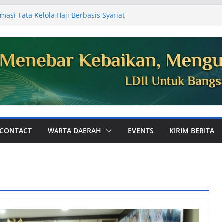
masi Tata Kelola Haji Berbasis Syariat
 Jemaah
Ajak Perkuat Ukhuwah dan Dakwah Digital
mum PC LDII Tualang
81, Warga PC LDII Dayun Gelar Kerja
an Masjid
DII Kabupaten Siak Audiensi ke
aikan Laporan Kegiatan Semester I
Perkuat Pembinaan Karakter Generasi
 Bola
CONTACT
WARTA DAERAH
EVENTS
KIRIM BERITA