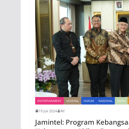
ENTERTAINMENT
GENERAL
HUKUM
NASIONAL
NEWS
19 Juli 2024
Rif
Jamintel: Program Kebangsaan