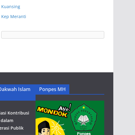
Kuansing
Kep Meranti
Dakwah Islam
Ponpes MH
iasi Kontribusi
 dalam
rasi Publik