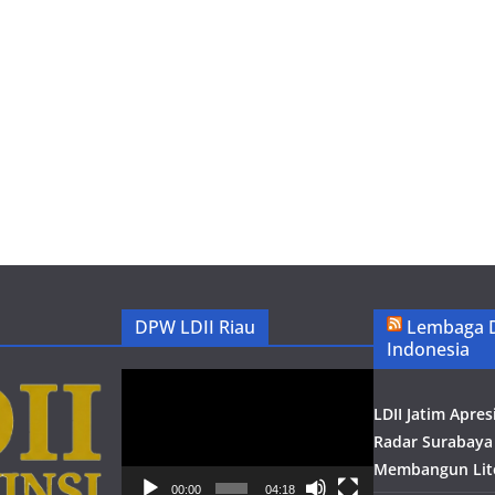
DPW LDII Riau
Lembaga 
Indonesia
Pemutar
Video
LDII Jatim Apres
Radar Surabaya
Membangun Lite
00:00
04:18