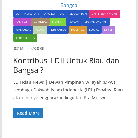
BERITA DAERAH
DPW LDII RIAU
EDUCATION
ENTERTAINMENT
FASHION
GENERAL
HEALTH
HUKUM
LINTAS-DAERAH
NASIONAL
NEWS
PERTANIAN
POLITICS
SOCIAL
STYLE
TOP STORIES
2 Mei 2023
Rif
Kontribusi LDII Untuk Riau dan
Bangsa ?
LDII Riau News | Dewan Pimpinan Wilayah (DPW)
Lembaga Dakwah Islam Indonesia (LDII) Provinsi Riau
akan menyelenggarakan kegiatan Pra Muswil
Read More