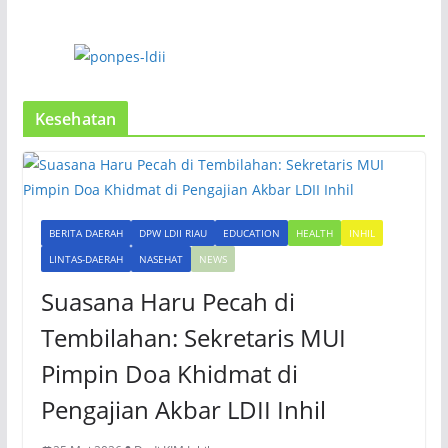
Kesehatan
BERITA DAERAH
DPW LDII RIAU
EDUCATION
HEALTH
INHIL
LINTAS-DAERAH
NASEHAT
NEWS
Suasana Haru Pecah di
Tembilahan: Sekretaris MUI
Pimpin Doa Khidmat di
Pengajian Akbar LDII Inhil