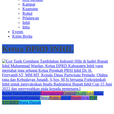
Kampar
Kuansing
Rohul
Pelalawan
Inhil
Inhu
Events
Kirim Berita
Ketua DPRD INHIL
Berita Daerah
Education
Entertainment
General
Health
Inhil
lintas-
daerah
Nasehat
Nasional
News
Politics
Social
Sports
Style
TOP
STORIES
Warta Daerah