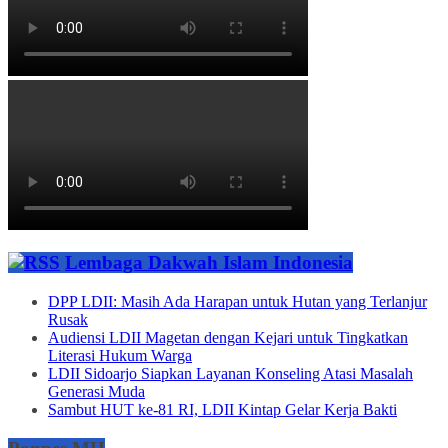
Lembaga Dakwah Islam Indonesia
DPP LDII: Masih Ada Harapan untuk Hutan yang Terlanjur
Rusak
Audiensi LDII Magetan dengan Kejari untuk Tingkatkan
Literasi Hukum Warga
LDII Sidoarjo Siapkan Layanan Konseling Atasi Masalah
Generasi Muda
Sambut HUT ke-81 RI, LDII Kintap Gelar Kerja Bakti