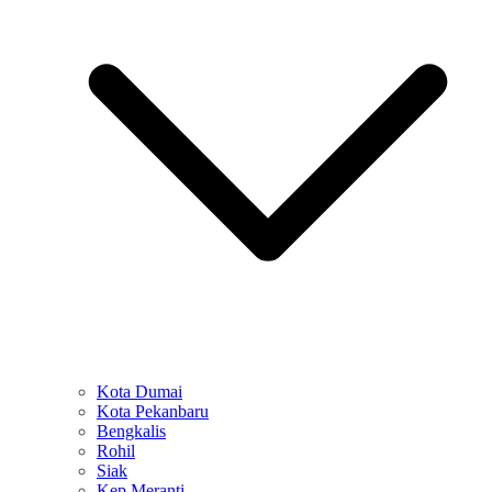
Kota Dumai
Kota Pekanbaru
Bengkalis
Rohil
Siak
Kep Meranti