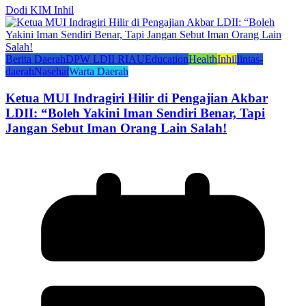
Dodi KIM Inhil
Berita Daerah
DPW LDII RIAU
Education
Health
Inhil
lintas-
daerah
Nasehat
Warta Daerah
Ketua MUI Indragiri Hilir di Pengajian Akbar
LDII: “Boleh Yakini Iman Sendiri Benar, Tapi
Jangan Sebut Iman Orang Lain Salah!