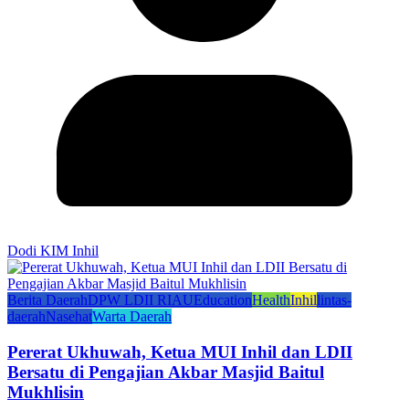
Dodi KIM Inhil
Berita Daerah
DPW LDII RIAU
Education
Health
Inhil
lintas-
daerah
Nasehat
Warta Daerah
Pererat Ukhuwah, Ketua MUI Inhil dan LDII
Bersatu di Pengajian Akbar Masjid Baitul
Mukhlisin