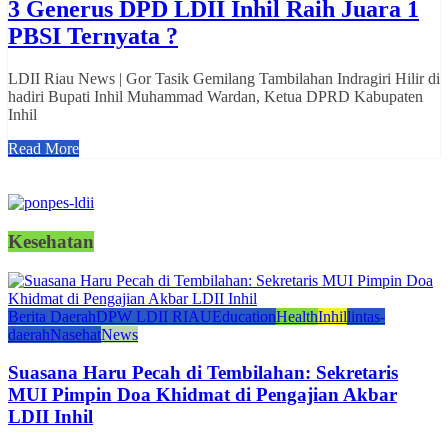
3 Generus DPD LDII Inhil Raih Juara 1
PBSI Ternyata ?
LDII Riau News | Gor Tasik Gemilang Tambilahan Indragiri Hilir di
hadiri Bupati Inhil Muhammad Wardan, Ketua DPRD Kabupaten
Inhil
Read More
Kesehatan
Berita Daerah
DPW LDII RIAU
Education
Health
Inhil
lintas-
daerah
Nasehat
News
Suasana Haru Pecah di Tembilahan: Sekretaris
MUI Pimpin Doa Khidmat di Pengajian Akbar
LDII Inhil