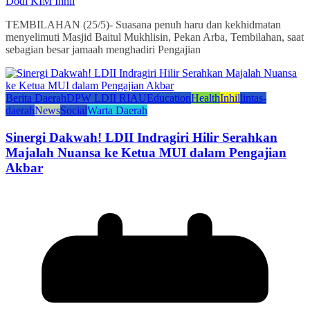
Dodi KIM Inhil
TEMBILAHAN (25/5)- Suasana penuh haru dan kekhidmatan
menyelimuti Masjid Baitul Mukhlisin, Pekan Arba, Tembilahan, saat
sebagian besar jamaah menghadiri Pengajian
Berita Daerah
DPW LDII RIAU
Education
Health
Inhil
lintas-
daerah
News
Social
Warta Daerah
Sinergi Dakwah! LDII Indragiri Hilir Serahkan
Majalah Nuansa ke Ketua MUI dalam Pengajian
Akbar