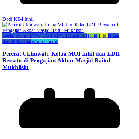
Dodi KIM Inhil
Berita Daerah
DPW LDII RIAU
Education
Health
Inhil
lintas-
daerah
Nasehat
Warta Daerah
Pererat Ukhuwah, Ketua MUI Inhil dan LDII
Bersatu di Pengajian Akbar Masjid Baitul
Mukhlisin