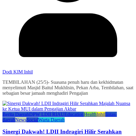
Dodi KIM Inhil
TEMBILAHAN (25/5)- Suasana penuh haru dan kekhidmatan
menyelimuti Masjid Baitul Mukhlisin, Pekan Arba, Tembilahan, saat
sebagian besar jamaah menghadiri Pengajian
Berita Daerah
DPW LDII RIAU
Education
Health
Inhil
lintas-
daerah
News
Social
Warta Daerah
Sinergi Dakwah! LDII Indragiri Hilir Serahkan