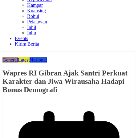
Kampar
Kuansing
Rohul
Pelalawan
Inhil
Inhu
Events
Kirim Berita
General
Latest
Nasional
Wapres RI Gibran Ajak Santri Perkuat
Karakter dan Jiwa Wirausaha Hadapi
Bonus Demografi