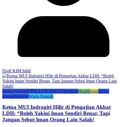
Dodi KIM Inhil
Berita Daerah
DPW LDII RIAU
Education
Health
Inhil
lintas-
daerah
Nasehat
Warta Daerah
Ketua MUI Indragiri Hilir di Pengajian Akbar
LDII: “Boleh Yakini Iman Sendiri Benar, Tapi
Jangan Sebut Iman Orang Lain Salah!