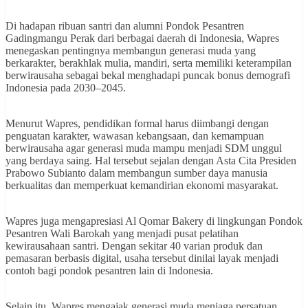
Di hadapan ribuan santri dan alumni Pondok Pesantren
Gadingmangu Perak dari berbagai daerah di Indonesia, Wapres
menegaskan pentingnya membangun generasi muda yang
berkarakter, berakhlak mulia, mandiri, serta memiliki keterampilan
berwirausaha sebagai bekal menghadapi puncak bonus demografi
Indonesia pada 2030–2045.
Menurut Wapres, pendidikan formal harus diimbangi dengan
penguatan karakter, wawasan kebangsaan, dan kemampuan
berwirausaha agar generasi muda mampu menjadi SDM unggul
yang berdaya saing. Hal tersebut sejalan dengan Asta Cita Presiden
Prabowo Subianto dalam membangun sumber daya manusia
berkualitas dan memperkuat kemandirian ekonomi masyarakat.
Wapres juga mengapresiasi Al Qomar Bakery di lingkungan Pondok
Pesantren Wali Barokah yang menjadi pusat pelatihan
kewirausahaan santri. Dengan sekitar 40 varian produk dan
pemasaran berbasis digital, usaha tersebut dinilai layak menjadi
contoh bagi pondok pesantren lain di Indonesia.
Selain itu, Wapres mengajak generasi muda menjaga persatuan,