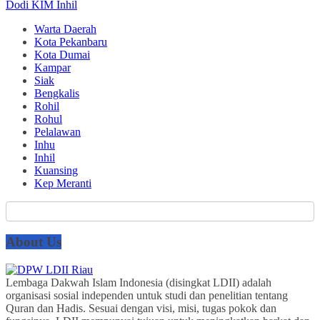
Dodi KIM Inhil
Warta Daerah
Kota Pekanbaru
Kota Dumai
Kampar
Siak
Bengkalis
Rohil
Rohul
Pelalawan
Inhu
Inhil
Kuansing
Kep Meranti
About Us
Lembaga Dakwah Islam Indonesia (disingkat LDII) adalah
organisasi sosial independen untuk studi dan penelitian tentang
Quran dan Hadis. Sesuai dengan visi, misi, tugas pokok dan