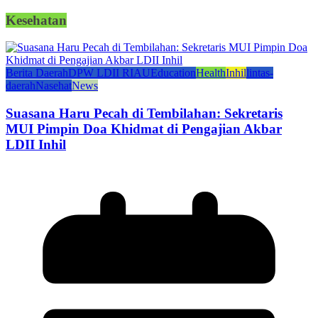
Kesehatan
Berita Daerah
DPW LDII RIAU
Education
Health
Inhil
lintas-
daerah
Nasehat
News
Suasana Haru Pecah di Tembilahan: Sekretaris
MUI Pimpin Doa Khidmat di Pengajian Akbar
LDII Inhil