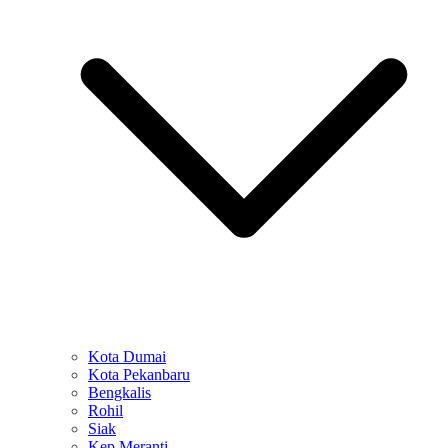
Kota Dumai
Kota Pekanbaru
Bengkalis
Rohil
Siak
Kep Meranti