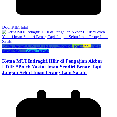
Dodi KIM Inhil
Berita Daerah
DPW LDII RIAU
Education
Health
Inhil
lintas-
daerah
Nasehat
Warta Daerah
Ketua MUI Indragiri Hilir di Pengajian Akbar
LDII: “Boleh Yakini Iman Sendiri Benar, Tapi
Jangan Sebut Iman Orang Lain Salah!