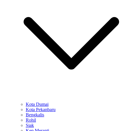
Kota Dumai
Kota Pekanbaru
Bengkalis
Rohil
Siak
Kep Meranti