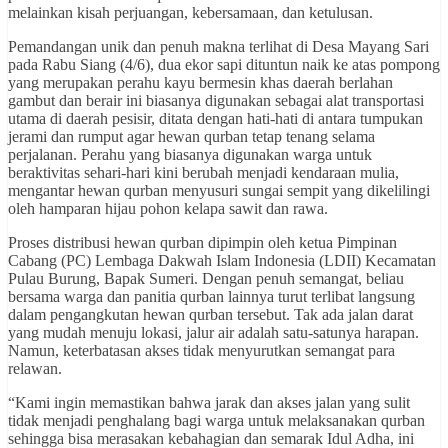
melainkan kisah perjuangan, kebersamaan, dan ketulusan.
Pemandangan unik dan penuh makna terlihat di Desa Mayang Sari
pada Rabu Siang (4/6), dua ekor sapi dituntun naik ke atas pompong
yang merupakan perahu kayu bermesin khas daerah berlahan
gambut dan berair ini biasanya digunakan sebagai alat transportasi
utama di daerah pesisir, ditata dengan hati-hati di antara tumpukan
jerami dan rumput agar hewan qurban tetap tenang selama
perjalanan. Perahu yang biasanya digunakan warga untuk
beraktivitas sehari-hari kini berubah menjadi kendaraan mulia,
mengantar hewan qurban menyusuri sungai sempit yang dikelilingi
oleh hamparan hijau pohon kelapa sawit dan rawa.
Proses distribusi hewan qurban dipimpin oleh ketua Pimpinan
Cabang (PC) Lembaga Dakwah Islam Indonesia (LDII) Kecamatan
Pulau Burung, Bapak Sumeri. Dengan penuh semangat, beliau
bersama warga dan panitia qurban lainnya turut terlibat langsung
dalam pengangkutan hewan qurban tersebut. Tak ada jalan darat
yang mudah menuju lokasi, jalur air adalah satu-satunya harapan.
Namun, keterbatasan akses tidak menyurutkan semangat para
relawan.
“Kami ingin memastikan bahwa jarak dan akses jalan yang sulit
tidak menjadi penghalang bagi warga untuk melaksanakan qurban
sehingga bisa merasakan kebahagian dan semarak Idul Adha, ini