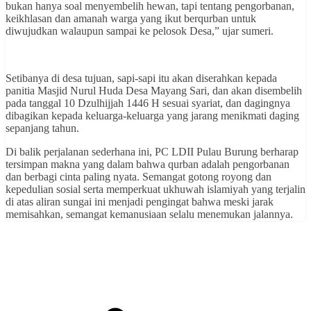
bukan hanya soal menyembelih hewan, tapi tentang pengorbanan,
keikhlasan dan amanah warga yang ikut berqurban untuk
diwujudkan walaupun sampai ke pelosok Desa,” ujar sumeri.
Setibanya di desa tujuan, sapi-sapi itu akan diserahkan kepada
panitia Masjid Nurul Huda Desa Mayang Sari, dan akan disembelih
pada tanggal 10 Dzulhijjah 1446 H sesuai syariat, dan dagingnya
dibagikan kepada keluarga-keluarga yang jarang menikmati daging
sepanjang tahun.
Di balik perjalanan sederhana ini, PC LDII Pulau Burung berharap
tersimpan makna yang dalam bahwa qurban adalah pengorbanan
dan berbagi cinta paling nyata. Semangat gotong royong dan
kepedulian sosial serta memperkuat ukhuwah islamiyah yang terjalin
di atas aliran sungai ini menjadi pengingat bahwa meski jarak
memisahkan, semangat kemanusiaan selalu menemukan jalannya.