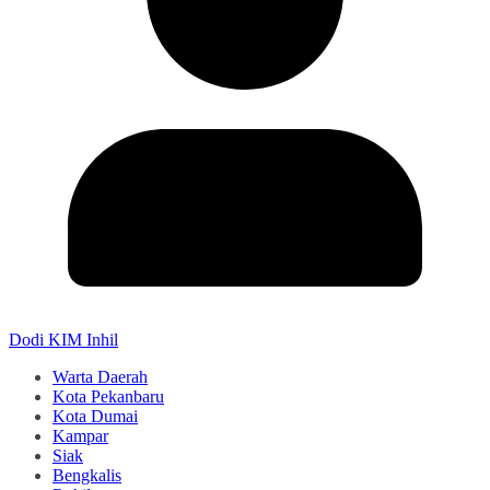
Dodi KIM Inhil
Warta Daerah
Kota Pekanbaru
Kota Dumai
Kampar
Siak
Bengkalis