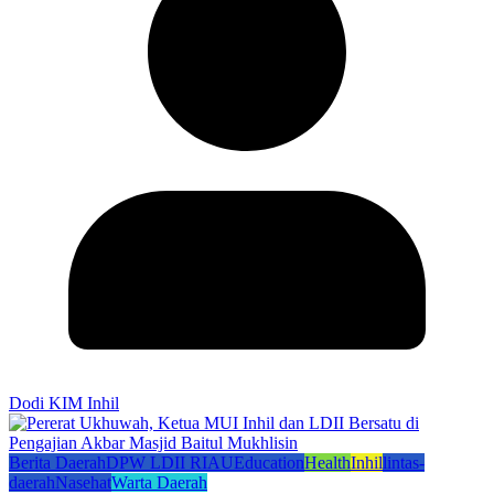
Dodi KIM Inhil
Berita Daerah
DPW LDII RIAU
Education
Health
Inhil
lintas-
daerah
Nasehat
Warta Daerah