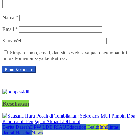
Nama
*
Email
*
Situs Web
Simpan nama, email, dan situs web saya pada peramban ini
untuk komentar saya berikutnya.
Kesehatan
Berita Daerah
DPW LDII RIAU
Education
Health
Inhil
lintas-
daerah
Nasehat
News