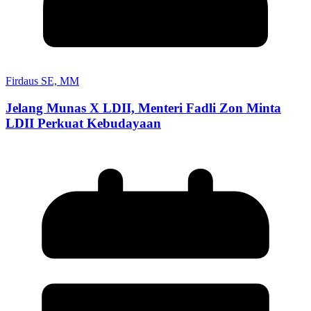
Firdaus SE, MM
Jelang Munas X LDII, Menteri Fadli Zon Minta
LDII Perkuat Kebudayaan