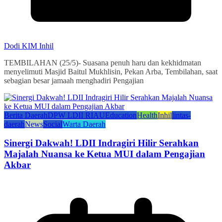
Dodi KIM Inhil
TEMBILAHAN (25/5)- Suasana penuh haru dan kekhidmatan
menyelimuti Masjid Baitul Mukhlisin, Pekan Arba, Tembilahan, saat
sebagian besar jamaah menghadiri Pengajian
Berita Daerah
DPW LDII RIAU
Education
Health
Inhil
lintas-
daerah
News
Social
Warta Daerah
Sinergi Dakwah! LDII Indragiri Hilir Serahkan
Majalah Nuansa ke Ketua MUI dalam Pengajian
Akbar