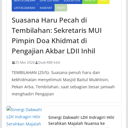
BERITA DAERAH
DPW LDII RIAU
EDUCATION
HEALTH
INHIL
LINTAS-DAERAH
NASEHAT
NEWS
Suasana Haru Pecah di
Tembilahan: Sekretaris MUI
Pimpin Doa Khidmat di
Pengajian Akbar LDII Inhil
25 Mei 2026
Dodi KIM Inhil
TEMBILAHAN (25/5)- Suasana penuh haru dan
kekhidmatan menyelimuti Masjid Baitul Mukhlisin,
Pekan Arba, Tembilahan, saat sebagian besar jamaah
menghadiri Pengajian
Sinergi Dakwah! LDII Indragiri Hilir
Serahkan Majalah Nuansa ke