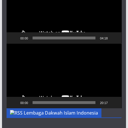
00:00
04:18
Pemutar
Video
00:00
20:17
Lembaga Dakwah Islam Indonesia