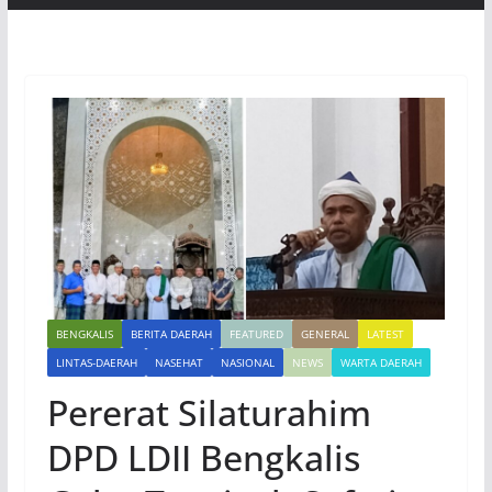
BENGKALIS
BERITA DAERAH
FEATURED
GENERAL
LATEST
LINTAS-DAERAH
NASEHAT
NASIONAL
NEWS
WARTA DAERAH
Pererat Silaturahim
DPD LDII Bengkalis