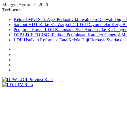
Skip
Minggu, Agustus 9, 2026
to
Terbaru:
content
Ketua I MUI Siak Ajak Perkuat Ukhuwah dan Dakwah Digita
Sambut HUT RI ke-81, Warga PC LDII Dayun Gelar Kerja Bak
Pengurus Harian LDII Kabupaten Siak Audiensi ke Kesbangpo
DPP LDII: FORSGI Perkuat Pembinaan Karakter Generasi Mu
LDII Usulkan Reformasi Tata Kelola Haji Berbasis Syariat da