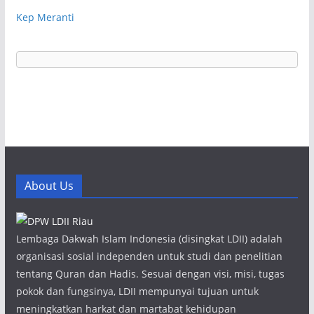
Kep Meranti
About Us
Lembaga Dakwah Islam Indonesia (disingkat LDII) adalah
organisasi sosial independen untuk studi dan penelitian
tentang Quran dan Hadis. Sesuai dengan visi, misi, tugas
pokok dan fungsinya, LDII mempunyai tujuan untuk
meningkatkan harkat dan martabat kehidupan