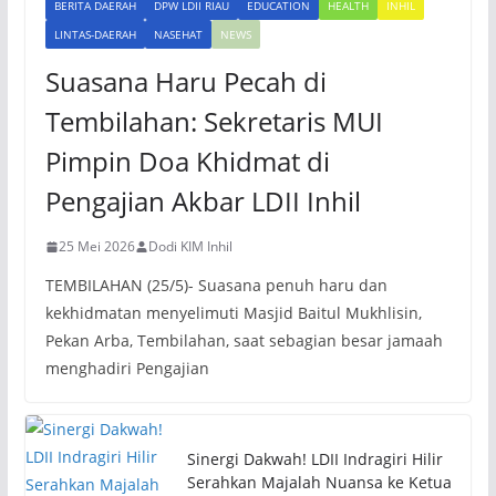
BERITA DAERAH
DPW LDII RIAU
EDUCATION
HEALTH
INHIL
LINTAS-DAERAH
NASEHAT
NEWS
Suasana Haru Pecah di
Tembilahan: Sekretaris MUI
Pimpin Doa Khidmat di
Pengajian Akbar LDII Inhil
25 Mei 2026
Dodi KIM Inhil
TEMBILAHAN (25/5)- Suasana penuh haru dan
kekhidmatan menyelimuti Masjid Baitul Mukhlisin,
Pekan Arba, Tembilahan, saat sebagian besar jamaah
menghadiri Pengajian
Sinergi Dakwah! LDII Indragiri Hilir
Serahkan Majalah Nuansa ke Ketua