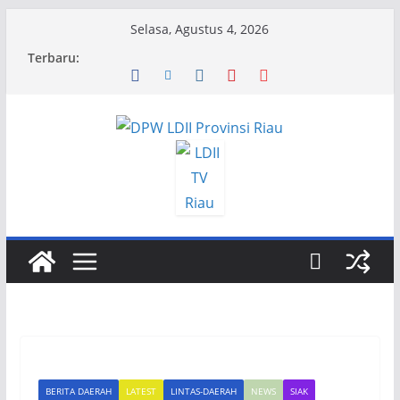
Skip
Selasa, Agustus 4, 2026
to
Terbaru:
content
BERITA DAERAH
LATEST
LINTAS-DAERAH
NEWS
SIAK