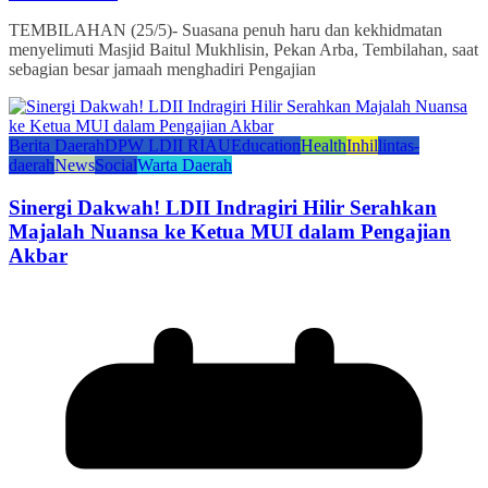
TEMBILAHAN (25/5)- Suasana penuh haru dan kekhidmatan
menyelimuti Masjid Baitul Mukhlisin, Pekan Arba, Tembilahan, saat
sebagian besar jamaah menghadiri Pengajian
Berita Daerah
DPW LDII RIAU
Education
Health
Inhil
lintas-
daerah
News
Social
Warta Daerah
Sinergi Dakwah! LDII Indragiri Hilir Serahkan
Majalah Nuansa ke Ketua MUI dalam Pengajian
Akbar