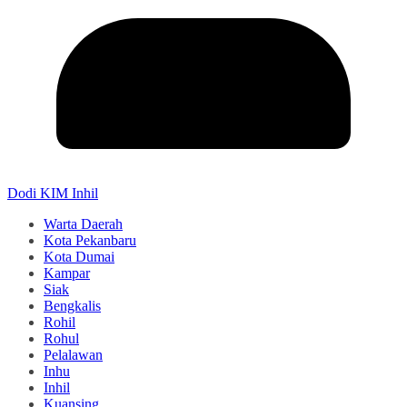
Dodi KIM Inhil
Warta Daerah
Kota Pekanbaru
Kota Dumai
Kampar
Siak
Bengkalis
Rohil
Rohul
Pelalawan
Inhu
Inhil
Kuansing