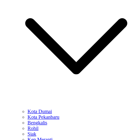
Kota Dumai
Kota Pekanbaru
Bengkalis
Rohil
Siak
Kep Meranti