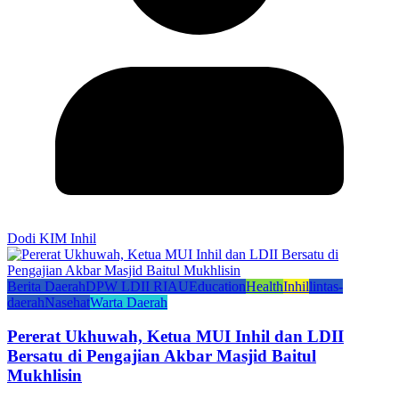
Dodi KIM Inhil
Berita Daerah
DPW LDII RIAU
Education
Health
Inhil
lintas-
daerah
Nasehat
Warta Daerah
Pererat Ukhuwah, Ketua MUI Inhil dan LDII
Bersatu di Pengajian Akbar Masjid Baitul
Mukhlisin