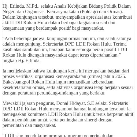
Hj. Erlinda, M.Pd., selaku Analis Kebijakan Bidang Politik Dalam
Negeri dan Organisasi Kemasyarakatan (Poldagri dan Ormas).
Dalam kunjungan tersebut, menyampaikan apresiasi atas kontribusi
aktif LDII Rokan Hulu dalam berbagai kegiatan sosial dan
keagamaan yang berdampak positif bagi masyarakat.
“Ada beberapa jadwal kunjungan ormas hari ini, dan salah satunya
adalah mengunjungi Sekretariat DPD LDII Rokan Hulu. Terima
kasih atas sambutan ini, harapan kami semoga peran positif LDII
Rokan Hulu ditengah masyarakat dapat terus dipertahankan,”
ungkap Hj. Erlinda.
Ia menjelaskan bahwa kunjungan kerja ini merupakan bagian dari
proses verifikasi organisasi kemasyarakatan (ormas) tahun 2025.
Bakesbangpol Rokan Hulu ingin memastikan keberadaan
kesekretariatan ormas, serta aktivitas organisasi tetap berjalan sesuai
dengan peraturan perundang-undangan yang berlaku.
Mewakili jajaran pengurus, Donal Hidayat, S.E selaku Sekretaris
DPD LDII Rokan Hulu menyambut hangat kunjungan tersebut. Ia
menegaskan komitmen LDII Rokan Hulu untuk terus berperan aktif
dalam pembinaan umat, serta peningkatan sinergi dengan
pemerintah dan masyarakat.
“LDII siap mendukung program-program pemerintah dan