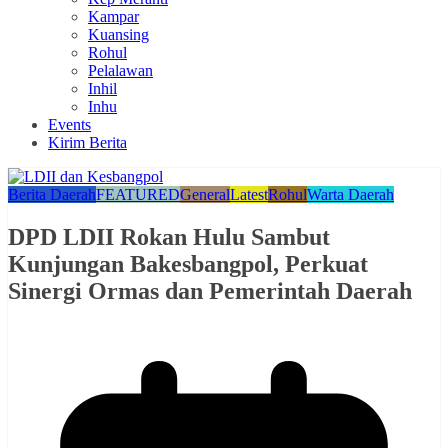
Kampar
Kuansing
Rohul
Pelalawan
Inhil
Inhu
Events
Kirim Berita
Berita Daerah
FEATURED
General
Latest
Rohul
Warta Daerah
DPD LDII Rokan Hulu Sambut
Kunjungan Bakesbangpol, Perkuat
Sinergi Ormas dan Pemerintah Daerah