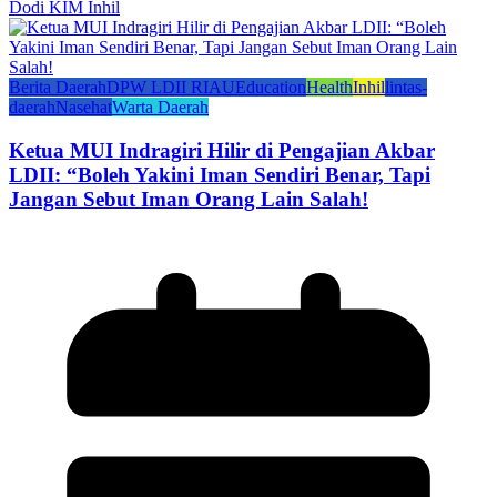
Dodi KIM Inhil
Berita Daerah
DPW LDII RIAU
Education
Health
Inhil
lintas-
daerah
Nasehat
Warta Daerah
Ketua MUI Indragiri Hilir di Pengajian Akbar
LDII: “Boleh Yakini Iman Sendiri Benar, Tapi
Jangan Sebut Iman Orang Lain Salah!