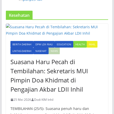
Kesehatan
BERITA DAERAH
DPW LDII RIAU
EDUCATION
HEALTH
INHIL
LINTAS-DAERAH
NASEHAT
NEWS
Suasana Haru Pecah di
Tembilahan: Sekretaris MUI
Pimpin Doa Khidmat di
Pengajian Akbar LDII Inhil
25 Mei 2026
Dodi KIM Inhil
TEMBILAHAN (25/5)- Suasana penuh haru dan