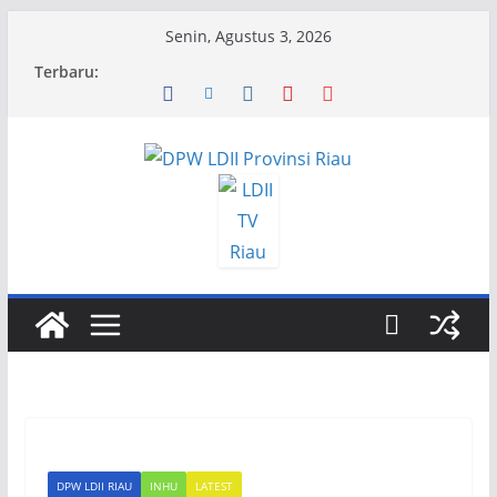
Skip
Senin, Agustus 3, 2026
to
Terbaru:
content
DPW LDII RIAU
INHU
LATEST