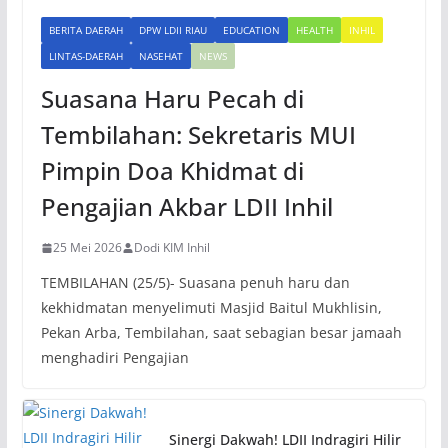
BERITA DAERAH
DPW LDII RIAU
EDUCATION
HEALTH
INHIL
LINTAS-DAERAH
NASEHAT
NEWS
Suasana Haru Pecah di
Tembilahan: Sekretaris MUI
Pimpin Doa Khidmat di
Pengajian Akbar LDII Inhil
25 Mei 2026
Dodi KIM Inhil
TEMBILAHAN (25/5)- Suasana penuh haru dan
kekhidmatan menyelimuti Masjid Baitul Mukhlisin,
Pekan Arba, Tembilahan, saat sebagian besar jamaah
menghadiri Pengajian
Sinergi Dakwah! LDII Indragiri Hilir