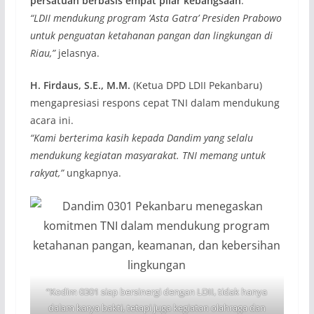
persatuan berbasis empat pilar kebangsaan
.
“LDII mendukung program ‘Asta Gatra’ Presiden Prabowo
untuk penguatan ketahanan pangan dan lingkungan di
Riau,”
jelasnya.
H. Firdaus, S.E., M.M.
(Ketua DPD LDII Pekanbaru)
mengapresiasi respons cepat TNI dalam mendukung
acara ini.
“Kami berterima kasih kepada Dandim yang selalu
mendukung kegiatan masyarakat. TNI memang untuk
rakyat,”
ungkapnya.
“Kodim 0301 siap bersinergi dengan LDII, tidak hanya
dalam karya bakti, tetapi juga kegiatan olahraga dan