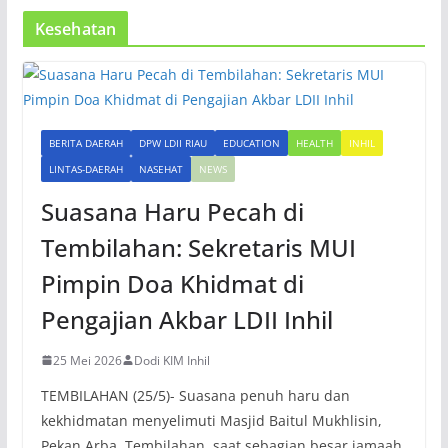
Kesehatan
BERITA DAERAH
DPW LDII RIAU
EDUCATION
HEALTH
INHIL
LINTAS-DAERAH
NASEHAT
NEWS
Suasana Haru Pecah di
Tembilahan: Sekretaris MUI
Pimpin Doa Khidmat di
Pengajian Akbar LDII Inhil
25 Mei 2026
Dodi KIM Inhil
TEMBILAHAN (25/5)- Suasana penuh haru dan
kekhidmatan menyelimuti Masjid Baitul Mukhlisin,
Pekan Arba, Tembilahan, saat sebagian besar jamaah