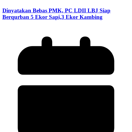
Dinyatakan Bebas PMK, PC LDII LBJ Siap
Berqurban 5 Ekor Sapi,3 Ekor Kambing