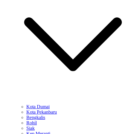
Kota Dumai
Kota Pekanbaru
Bengkalis
Rohil
Siak
Kep Meranti