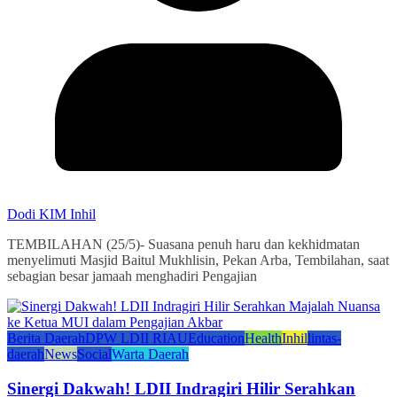
Dodi KIM Inhil
TEMBILAHAN (25/5)- Suasana penuh haru dan kekhidmatan
menyelimuti Masjid Baitul Mukhlisin, Pekan Arba, Tembilahan, saat
sebagian besar jamaah menghadiri Pengajian
Berita Daerah
DPW LDII RIAU
Education
Health
Inhil
lintas-
daerah
News
Social
Warta Daerah
Sinergi Dakwah! LDII Indragiri Hilir Serahkan