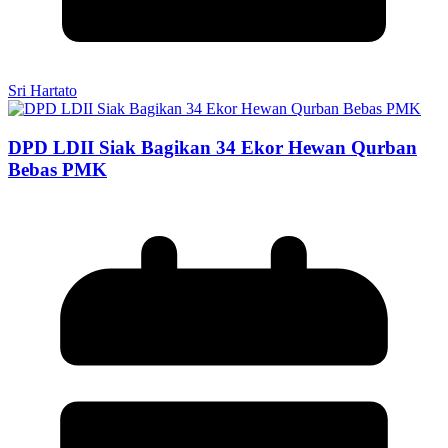
Sri Hartato
DPD LDII Siak Bagikan 34 Ekor Hewan Qurban
Bebas PMK