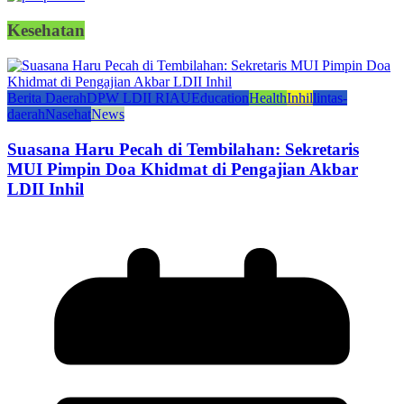
Kesehatan
Berita Daerah
DPW LDII RIAU
Education
Health
Inhil
lintas-
daerah
Nasehat
News
Suasana Haru Pecah di Tembilahan: Sekretaris
MUI Pimpin Doa Khidmat di Pengajian Akbar
LDII Inhil