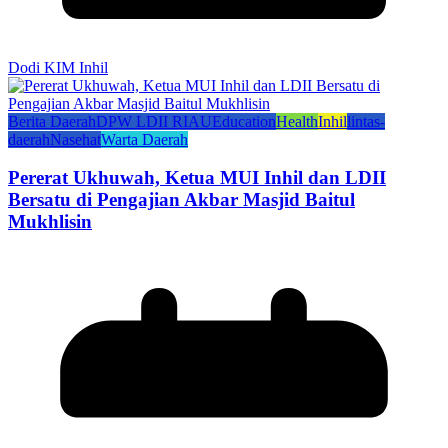
Dodi KIM Inhil
Berita Daerah
DPW LDII RIAU
Education
Health
Inhil
lintas-
daerah
Nasehat
Warta Daerah
Pererat Ukhuwah, Ketua MUI Inhil dan LDII
Bersatu di Pengajian Akbar Masjid Baitul
Mukhlisin