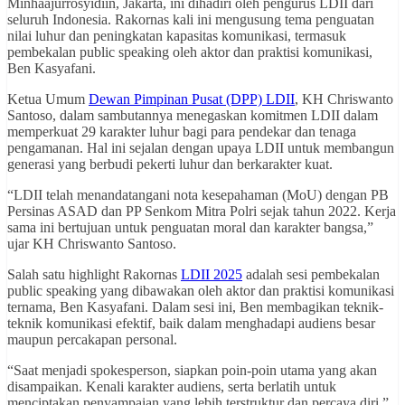
Minhaajurrosyidiin, Jakarta, ini dihadiri oleh pengurus LDII dari
seluruh Indonesia. Rakornas kali ini mengusung tema penguatan
nilai luhur dan peningkatan kapasitas komunikasi, termasuk
pembekalan public speaking oleh aktor dan praktisi komunikasi,
Ben Kasyafani.
Ketua Umum
Dewan Pimpinan Pusat (DPP) LDII
, KH Chriswanto
Santoso, dalam sambutannya menegaskan komitmen LDII dalam
memperkuat 29 karakter luhur bagi para pendekar dan tenaga
pengamanan. Hal ini sejalan dengan upaya LDII untuk membangun
generasi yang berbudi pekerti luhur dan berkarakter kuat.
“LDII telah menandatangani nota kesepahaman (MoU) dengan PB
Persinas ASAD dan PP Senkom Mitra Polri sejak tahun 2022. Kerja
sama ini bertujuan untuk penguatan moral dan karakter bangsa,”
ujar KH Chriswanto Santoso.
Salah satu highlight Rakornas
LDII 2025
adalah sesi pembekalan
public speaking yang dibawakan oleh aktor dan praktisi komunikasi
ternama, Ben Kasyafani. Dalam sesi ini, Ben membagikan teknik-
teknik komunikasi efektif, baik dalam menghadapi audiens besar
maupun percakapan personal.
“Saat menjadi spokesperson, siapkan poin-poin utama yang akan
disampaikan. Kenali karakter audiens, serta berlatih untuk
menciptakan penyampaian yang lebih terstruktur dan percaya diri,”