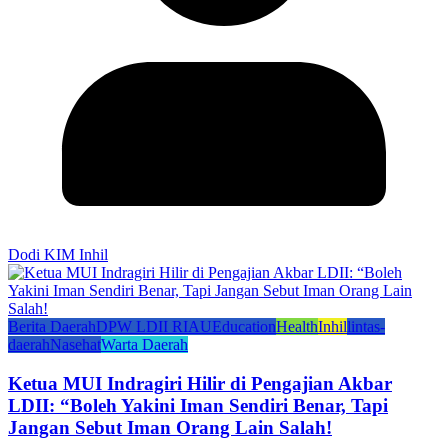
Dodi KIM Inhil
Berita Daerah
DPW LDII RIAU
Education
Health
Inhil
lintas-
daerah
Nasehat
Warta Daerah
Ketua MUI Indragiri Hilir di Pengajian Akbar
LDII: “Boleh Yakini Iman Sendiri Benar, Tapi
Jangan Sebut Iman Orang Lain Salah!