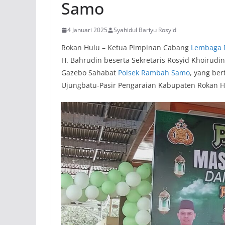
Samo
4 Januari 2025
Syahidul Bariyu Rosyid
Rokan Hulu – Ketua Pimpinan Cabang
Lembaga 
H. Bahrudin beserta Sekretaris Rosyid Khoirud
Gazebo Sahabat
Polsek Rambah Samo
, yang be
Ujungbatu-Pasir Pengaraian Kabupaten Rokan Hu