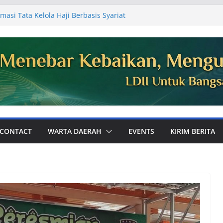
masi Tata Kelola Haji Berbasis Syariat
 Jemaah
Ajak Perkuat Ukhuwah dan Dakwah Digital
mum PC LDII Tualang
81, Warga PC LDII Dayun Gelar Kerja
an Masjid
DII Kabupaten Siak Audiensi ke
aikan Laporan Kegiatan Semester I
Perkuat Pembinaan Karakter Generasi
 Bola
CONTACT
WARTA DAERAH
EVENTS
KIRIM BERITA