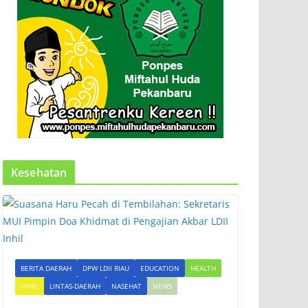
Kesehatan
BERITA DAERAH
DPW LDII RIAU
EDUCATION
HEALTH
INHIL
LINTAS-DAERAH
NASEHAT
NEWS