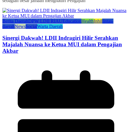
sebagian besar jamaah menghadiri Pengajian
Berita Daerah
DPW LDII RIAU
Education
Health
Inhil
lintas-
daerah
News
Social
Warta Daerah
Sinergi Dakwah! LDII Indragiri Hilir Serahkan
Majalah Nuansa ke Ketua MUI dalam Pengajian
Akbar