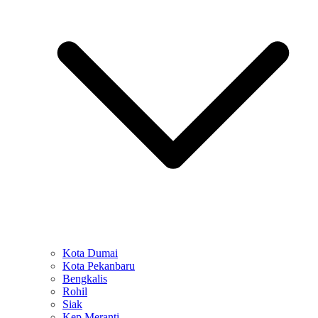
Kota Dumai
Kota Pekanbaru
Bengkalis
Rohil
Siak
Kep Meranti