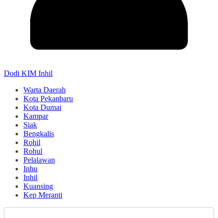
Dodi KIM Inhil
Warta Daerah
Kota Pekanbaru
Kota Dumai
Kampar
Siak
Bengkalis
Rohil
Rohul
Pelalawan
Inhu
Inhil
Kuansing
Kep Meranti