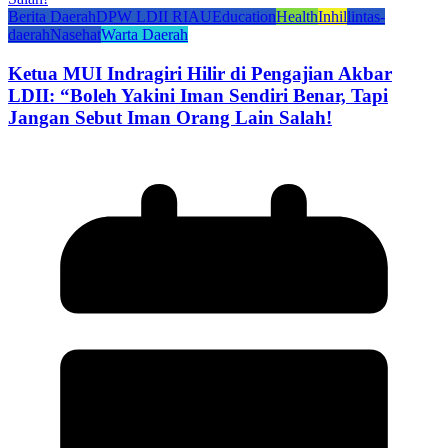
Berita Daerah
DPW LDII RIAU
Education
Health
Inhil
lintas-
daerah
Nasehat
Warta Daerah
Ketua MUI Indragiri Hilir di Pengajian Akbar
LDII: “Boleh Yakini Iman Sendiri Benar, Tapi
Jangan Sebut Iman Orang Lain Salah!