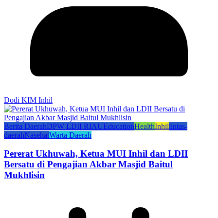
Dodi KIM Inhil
Berita Daerah
DPW LDII RIAU
Education
Health
Inhil
lintas-
daerah
Nasehat
Warta Daerah
Pererat Ukhuwah, Ketua MUI Inhil dan LDII
Bersatu di Pengajian Akbar Masjid Baitul
Mukhlisin