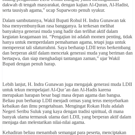
dakwah di tengah masyarakat, dengan kajian Al-Quran, Al-Hadist,
serta tausiyah agama,” ucap Suparwoto penuh syukur.
Dalam sambutannya, Wakil Bupati Rohul H. Indra Gunawan tak
bisa menyembunyikan rasa bangganya. Ia terkesan melihat
banyaknya generasi muda yang hadir dan terlibat aktif dalam
kegiatan keagamaan ini. “Pengajian ini adalah momen penting, tidak
hanya untuk memperdalam pemahaman agama, tetapi juga untuk
mempererat tali silaturrahmi. Saya berharap LDII terus berkembang
dan berperan aktif dalam mencetak generasi muda yang beriman dan
bertaqwa, dan siap menghadapi tantangan zaman,” ujar Wakil
Bupati dengan penuh harap.
Lebih lanjut, H. Indra Gunawan juga mengajak generasi muda LDII
untuk tekun mempelajari Al-Qur’an dan Al-Hadis karena
merupakan harapan besar bagi masa depan agama dan bangsa.
Beliau pun berharap LDII menjadi ormas yang terus menyebarkan
kebaikan dan ilmu pengetahuan. Mengingat Rokan Hulu adalah
Negeri Seribu Suluk yang kaya dengan tradisi spiritual, di mana
banyak ulama termasuk ulama dari LDII, yang berperan aktif dalam
menjaga dan melestarikan nilai-nilai agama.
Kehadiran beliau menambah semangat para peserta, menciptakan