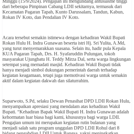
Minggu (15/9/2024). Pengajian ini mengundang antusiasme tinggi
dari beberapa Pimpinan Cabang LDII sekitarnya, termasuk dari
Kecamatan Pagaran Tapah, Kunto Darussalam, Tandun, Kabun,
Rokan IV Koto, dan Pendalian IV Koto.
Acara tersebut semakin istimewa dengan kehadiran Wakil Bupati
Rokan Hulu H. Indra Gunawan beserta istri Hj. Sri Yulita, A.Md,
yang turut menyemarakkan suasana. Selain itu, hadir pula Kepala
KUA Pagaran Tapah, Drs. H. Syafaruddin Pulungan, tokoh
masyarakat Ujungbatu H. Teddy Mirza Dal, serta warga lingkungan
setempat yang memadati masjid. Kehadiran Wakil Bupati tidak
hanya menjadi simbol dukungan pemerintah daerah terhadap
kegiatan keagamaan, tetapi juga memotivasi warga untuk semakin
aktif dalam kegiatan dakwah dan silaturrahim.
Suparwoto, S.Pd, selaku Dewan Penasihat DPD LDII Rokan Hulu,
menyampaikan apresiasi yang mendalam atas kehadiran Wakil
Bupati. “Kehadiran Bapak Wakil Bupati H. Indra Gunawan adalah
kehormatan luar biasa bagi kami, khususnya bagi warga LDII.
Pengajian umum ini merupakan kegiatan rutin bulanan yang
menjadi salah satu program unggulan DPD LDII Rohul dari 8
bidang pengabdian LDII Untuk Bangsa, yakni meningkatkan