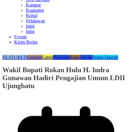
Kampar
Kuansing
Rohul
Pelalawan
Inhil
Inhu
Events
Kirim Berita
FEATURED
General
Latest
Nasional
Rohul
Social
Warta Daerah
Wakil Bupati Rokan Hulu H. Indra
Gunawan Hadiri Pengajian Umum LDII
Ujungbatu