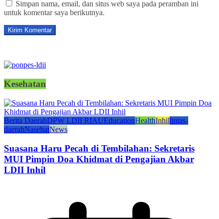
Simpan nama, email, dan situs web saya pada peramban ini
untuk komentar saya berikutnya.
Kesehatan
Berita Daerah
DPW LDII RIAU
Education
Health
Inhil
lintas-
daerah
Nasehat
News
Suasana Haru Pecah di Tembilahan: Sekretaris
MUI Pimpin Doa Khidmat di Pengajian Akbar
LDII Inhil