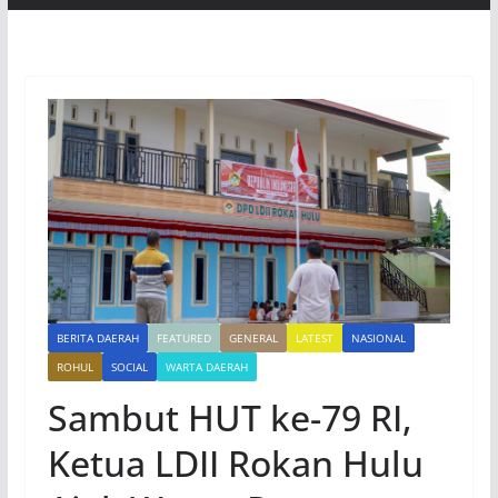
BERITA DAERAH
FEATURED
GENERAL
LATEST
NASIONAL
ROHUL
SOCIAL
WARTA DAERAH
Sambut HUT ke-79 RI,
Ketua LDII Rokan Hulu