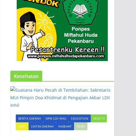
Kesehatan
BERITA DAERAH
DPW LDII RIAU
EDUCATION
HEALTH
INHIL
LINTAS-DAERAH
NASEHAT
NEWS