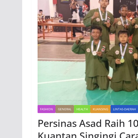
FASHION
GENERAL
HEALTH
KUANSING
LINTAS-DAERAH
Persinas Asad Raih 1
Kuantan Singingi Ca