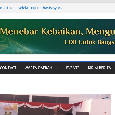
masi Tata Kelola Haji Berbasis Syariat
 Jemaah
Ajak Perkuat Ukhuwah dan Dakwah Digital
mum PC LDII Tualang
81, Warga PC LDII Dayun Gelar Kerja
an Masjid
DII Kabupaten Siak Audiensi ke
aikan Laporan Kegiatan Semester I
Perkuat Pembinaan Karakter Generasi
 Bola
CONTACT
WARTA DAERAH
EVENTS
KIRIM BERITA