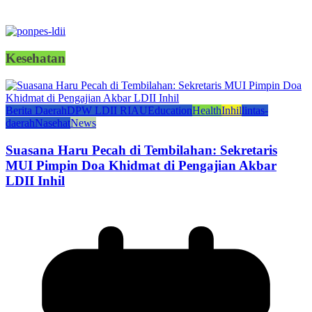
Kesehatan
Berita Daerah
DPW LDII RIAU
Education
Health
Inhil
lintas-
daerah
Nasehat
News
Suasana Haru Pecah di Tembilahan: Sekretaris
MUI Pimpin Doa Khidmat di Pengajian Akbar
LDII Inhil