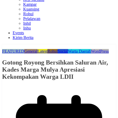
Kampar
Kuansing
Rohul
Pelalawan
Inhil
Inhu
Events
Kirim Berita
FEATURED
General
Latest
Rohul
Social
Warta Daerah
WordPress
Gotong Royong Bersihkan Saluran Air,
Kades Marga Mulya Apresiasi
Kekompakan Warga LDII