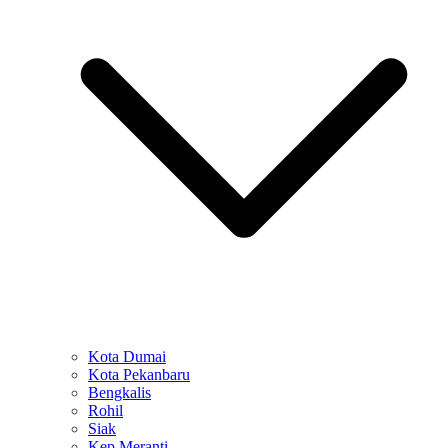
Kota Dumai
Kota Pekanbaru
Bengkalis
Rohil
Siak
Kep Meranti