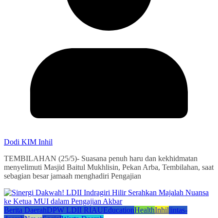
Dodi KIM Inhil
TEMBILAHAN (25/5)- Suasana penuh haru dan kekhidmatan
menyelimuti Masjid Baitul Mukhlisin, Pekan Arba, Tembilahan, saat
sebagian besar jamaah menghadiri Pengajian
Berita Daerah
DPW LDII RIAU
Education
Health
Inhil
lintas-