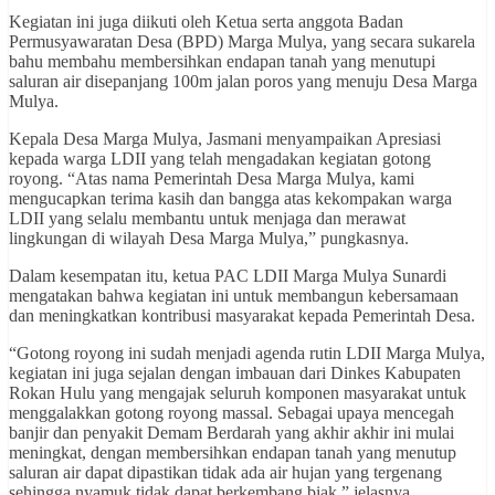
Kegiatan ini juga diikuti oleh Ketua serta anggota Badan
Permusyawaratan Desa (BPD) Marga Mulya, yang secara sukarela
bahu membahu membersihkan endapan tanah yang menutupi
saluran air disepanjang 100m jalan poros yang menuju Desa Marga
Mulya.
Kepala Desa Marga Mulya, Jasmani menyampaikan Apresiasi
kepada warga LDII yang telah mengadakan kegiatan gotong
royong. “Atas nama Pemerintah Desa Marga Mulya, kami
mengucapkan terima kasih dan bangga atas kekompakan warga
LDII yang selalu membantu untuk menjaga dan merawat
lingkungan di wilayah Desa Marga Mulya,” pungkasnya.
Dalam kesempatan itu, ketua PAC LDII Marga Mulya Sunardi
mengatakan bahwa kegiatan ini untuk membangun kebersamaan
dan meningkatkan kontribusi masyarakat kepada Pemerintah Desa.
“Gotong royong ini sudah menjadi agenda rutin LDII Marga Mulya,
kegiatan ini juga sejalan dengan imbauan dari Dinkes Kabupaten
Rokan Hulu yang mengajak seluruh komponen masyarakat untuk
menggalakkan gotong royong massal. Sebagai upaya mencegah
banjir dan penyakit Demam Berdarah yang akhir akhir ini mulai
meningkat, dengan membersihkan endapan tanah yang menutup
saluran air dapat dipastikan tidak ada air hujan yang tergenang
sehingga nyamuk tidak dapat berkembang biak,” jelasnya.