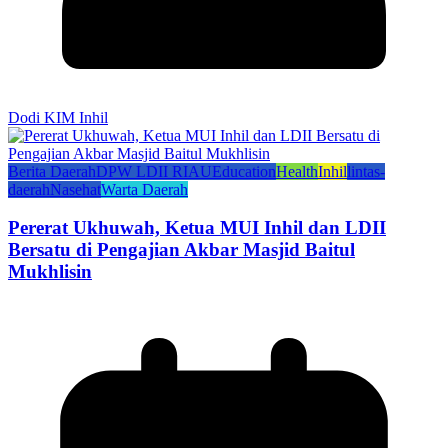
Dodi KIM Inhil
Berita Daerah
DPW LDII RIAU
Education
Health
Inhil
lintas-
daerah
Nasehat
Warta Daerah
Pererat Ukhuwah, Ketua MUI Inhil dan LDII
Bersatu di Pengajian Akbar Masjid Baitul
Mukhlisin