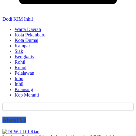
Dodi KIM Inhil
Warta Daerah
Kota Pekanbaru
Kota Dumai
Kampar
Siak
Bengkalis
Rohil
Rohul
Pelalawan
Inhu
Inhil
Kuansing
Kep Meranti
About Us