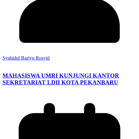
Syahidul Bariyu Rosyid
MAHASISWA UMRI KUNJUNGI KANTOR
SEKRETARIAT LDII KOTA PEKANBARU