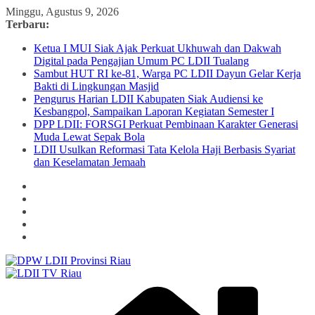
Skip
Minggu, Agustus 9, 2026
to
Terbaru:
content
Ketua I MUI Siak Ajak Perkuat Ukhuwah dan Dakwah
Digital pada Pengajian Umum PC LDII Tualang
Sambut HUT RI ke-81, Warga PC LDII Dayun Gelar Kerja
Bakti di Lingkungan Masjid
Pengurus Harian LDII Kabupaten Siak Audiensi ke
Kesbangpol, Sampaikan Laporan Kegiatan Semester I
DPP LDII: FORSGI Perkuat Pembinaan Karakter Generasi
Muda Lewat Sepak Bola
LDII Usulkan Reformasi Tata Kelola Haji Berbasis Syariat
dan Keselamatan Jemaah