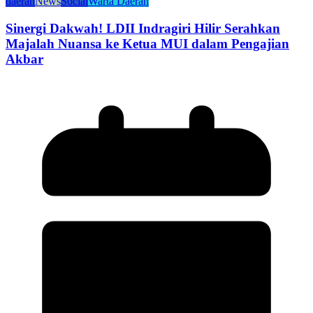
daerah
News
Social
Warta Daerah
Sinergi Dakwah! LDII Indragiri Hilir Serahkan
Majalah Nuansa ke Ketua MUI dalam Pengajian
Akbar