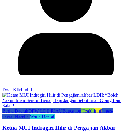
Dodi KIM Inhil
Berita Daerah
DPW LDII RIAU
Education
Health
Inhil
lintas-
daerah
Nasehat
Warta Daerah
Ketua MUI Indragiri Hilir di Pengajian Akbar