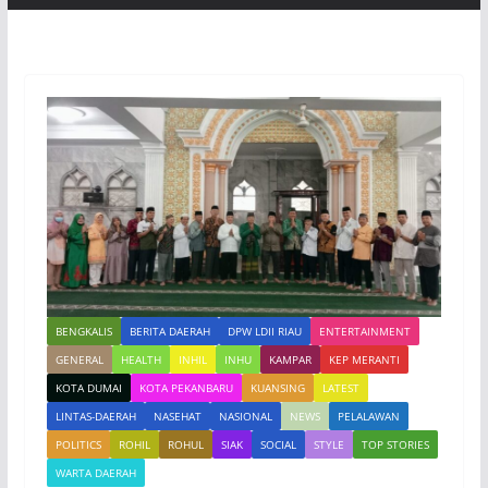
BENGKALIS
BERITA DAERAH
DPW LDII RIAU
ENTERTAINMENT
GENERAL
HEALTH
INHIL
INHU
KAMPAR
KEP MERANTI
KOTA DUMAI
KOTA PEKANBARU
KUANSING
LATEST
LINTAS-DAERAH
NASEHAT
NASIONAL
NEWS
PELALAWAN
POLITICS
ROHIL
ROHUL
SIAK
SOCIAL
STYLE
TOP STORIES
WARTA DAERAH