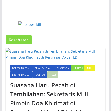
Kesehatan
BERITA DAERAH
DPW LDII RIAU
EDUCATION
HEALTH
INHIL
LINTAS-DAERAH
NASEHAT
NEWS
Suasana Haru Pecah di
Tembilahan: Sekretaris MUI
Pimpin Doa Khidmat di