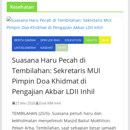
Kesehatan
BERITA DAERAH
DPW LDII RIAU
EDUCATION
HEALTH
INHIL
LINTAS-DAERAH
NASEHAT
NEWS
Suasana Haru Pecah di
Tembilahan: Sekretaris MUI
Pimpin Doa Khidmat di
Pengajian Akbar LDII Inhil
25 Mei 2026
Dodi KIM Inhil
TEMBILAHAN (25/5)- Suasana penuh haru dan
kekhidmatan menyelimuti Masjid Baitul Mukhlisin,
Pekan Arba, Tembilahan, saat sebagian besar jamaah