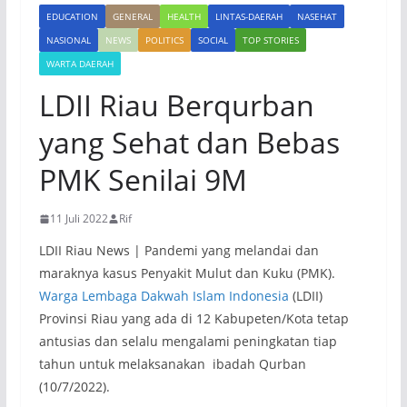
EDUCATION
GENERAL
HEALTH
LINTAS-DAERAH
NASEHAT
NASIONAL
NEWS
POLITICS
SOCIAL
TOP STORIES
WARTA DAERAH
LDII Riau Berqurban
yang Sehat dan Bebas
PMK Senilai 9M
11 Juli 2022
Rif
LDII Riau News | Pandemi yang melandai dan
maraknya kasus Penyakit Mulut dan Kuku (PMK).
Warga Lembaga Dakwah Islam Indonesia
(LDII)
Provinsi Riau yang ada di 12 Kabupeten/Kota tetap
antusias dan selalu mengalami peningkatan tiap
tahun untuk melaksanakan ibadah Qurban
(10/7/2022).