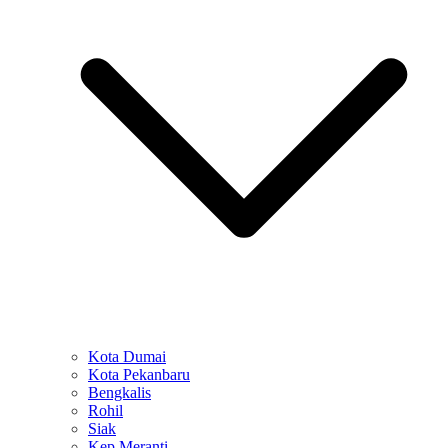
Kota Dumai
Kota Pekanbaru
Bengkalis
Rohil
Siak
Kep Meranti