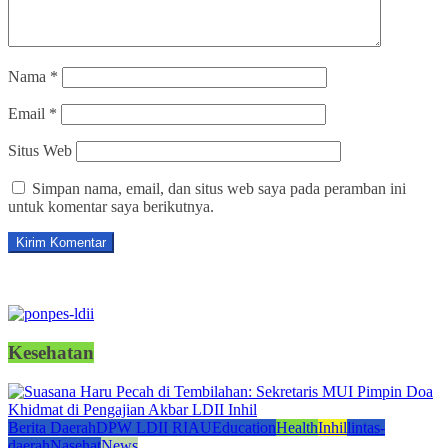
Nama
*
Email
*
Situs Web
Simpan nama, email, dan situs web saya pada peramban ini
untuk komentar saya berikutnya.
Kesehatan
Berita Daerah
DPW LDII RIAU
Education
Health
Inhil
lintas-
daerah
Nasehat
News