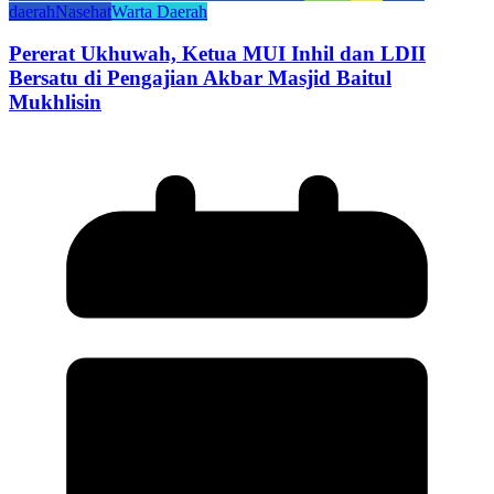
daerah
Nasehat
Warta Daerah
Pererat Ukhuwah, Ketua MUI Inhil dan LDII
Bersatu di Pengajian Akbar Masjid Baitul
Mukhlisin