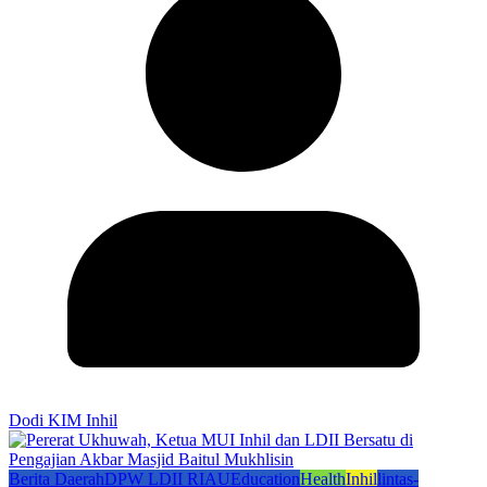
Dodi KIM Inhil
Berita Daerah
DPW LDII RIAU
Education
Health
Inhil
lintas-