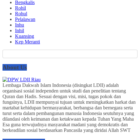
Bengkalis
Rohil
Rohul
Pelalawan
Inhu
Inhil
Kuansing
Kep Meranti
About Us
Lembaga Dakwah Islam Indonesia (disingkat LDII) adalah
organisasi sosial independen untuk studi dan penelitian tentang
Quran dan Hadis. Sesuai dengan visi, misi, tugas pokok dan
fungsinya, LDII mempunyai tujuan untuk meningkatkan harkat dan
martabat kehidupan bermasyarakat, berbangsa dan bernegara serta
turut serta dalam pembangunan manusia Indonesia seutuhnya yang
dilandasi oleh keimanan dan ketakwaan kepada Tuhan Yang Maha
Esa guna terwujudnya masyarakat madani yang demokratis dan
berkeadilan sosial berdasarkan Pancasila yang diridai Allah SWT