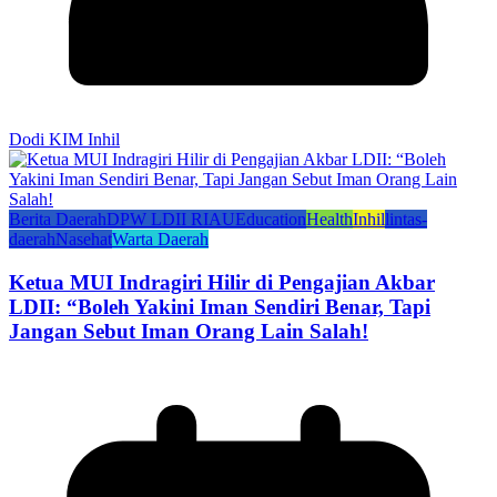
Dodi KIM Inhil
Berita Daerah
DPW LDII RIAU
Education
Health
Inhil
lintas-
daerah
Nasehat
Warta Daerah
Ketua MUI Indragiri Hilir di Pengajian Akbar
LDII: “Boleh Yakini Iman Sendiri Benar, Tapi
Jangan Sebut Iman Orang Lain Salah!