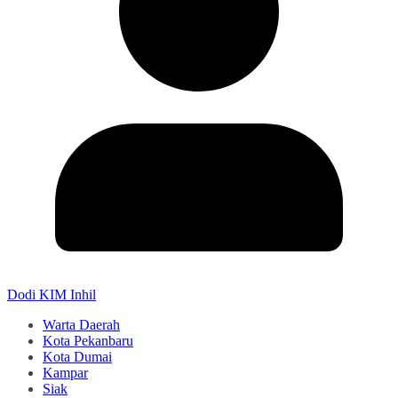
Dodi KIM Inhil
Warta Daerah
Kota Pekanbaru
Kota Dumai
Kampar
Siak