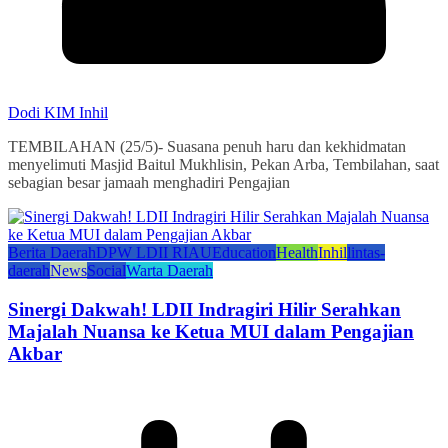
Dodi KIM Inhil
TEMBILAHAN (25/5)- Suasana penuh haru dan kekhidmatan
menyelimuti Masjid Baitul Mukhlisin, Pekan Arba, Tembilahan, saat
sebagian besar jamaah menghadiri Pengajian
Berita Daerah
DPW LDII RIAU
Education
Health
Inhil
lintas-
daerah
News
Social
Warta Daerah
Sinergi Dakwah! LDII Indragiri Hilir Serahkan
Majalah Nuansa ke Ketua MUI dalam Pengajian
Akbar