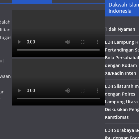
Dakwah Isla
Indonesia
dalah
Tidak Nyaman
itian
 tugas
LDII Lampung H
Pertandingan S
Bola Persahaba
ut
dengan Kodam
XII/Radin Inten
kwaan
LDII Silaturahim
lan
dengan Polres
T
Lampung Utara
Diskusikan Pen
Kamtibmas
LDII Surabaya B
Ibu dengan Foo