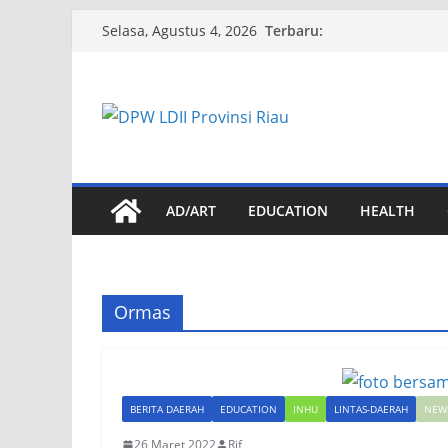
Skip
Terbaru:
Selasa, Agustus 4, 2026
to
content
AD/ART
EDUCATION
HEALTH
Ormas
BERITA DAERAH
EDUCATION
INHU
LINTAS-DAERAH
NEW
26 Maret 2022
Rif