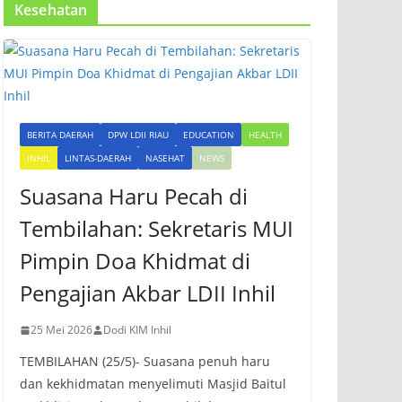
Kesehatan
BERITA DAERAH
DPW LDII RIAU
EDUCATION
HEALTH
INHIL
LINTAS-DAERAH
NASEHAT
NEWS
Suasana Haru Pecah di
Tembilahan: Sekretaris MUI
Pimpin Doa Khidmat di
Pengajian Akbar LDII Inhil
25 Mei 2026
Dodi KIM Inhil
TEMBILAHAN (25/5)- Suasana penuh haru
dan kekhidmatan menyelimuti Masjid Baitul