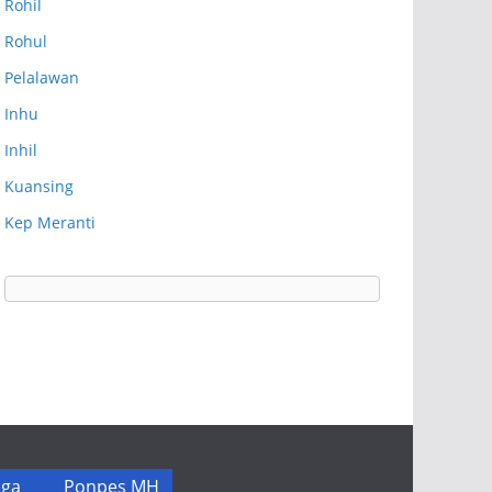
Rohil
Rohul
Pelalawan
Inhu
Inhil
Kuansing
Kep Meranti
ga
Ponpes MH