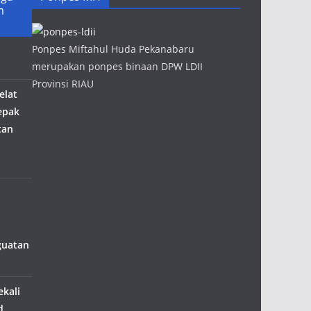
m
Ponpes Miftahul Huda Pekanabaru
merupakan ponpes binaan DPW LDII
Provinsi RIAU
elat
epak
tan
guatan
ekali
d