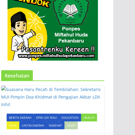
Kesehatan
BERITA DAERAH
DPW LDII RIAU
EDUCATION
HEALTH
INHIL
LINTAS-DAERAH
NASEHAT
NEWS