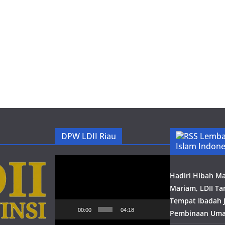
DPW LDII Riau
Lemba
Islam Indone
Pemutar
Video
Hadiri Hibah Mas
Mariam, LDII T
Tempat Ibadah J
00:00
04:18
Pembinaan Uma