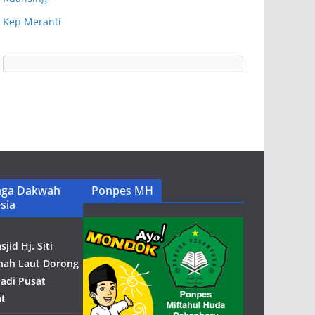
Kep Meranti
ga Dakwah
Ponpes MH
sia
jid Hj. Siti
anah Laut Dorong
adi Pusat
t