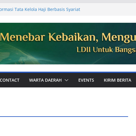
ormasi Tata Kelola Haji Berbasis Syariat
n Jemaah
k Ajak Perkuat Ukhuwah dan Dakwah Digital
 Umum PC LDII Tualang
e-81, Warga PC LDII Dayun Gelar Kerja
ngan Masjid
 LDII Kabupaten Siak Audiensi ke
paikan Laporan Kegiatan Semester I
I Perkuat Pembinaan Karakter Generasi
ak Bola
CONTACT
WARTA DAERAH
EVENTS
KIRIM BERITA