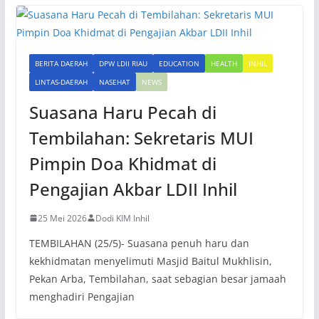
BERITA DAERAH
DPW LDII RIAU
EDUCATION
HEALTH
INHIL
LINTAS-DAERAH
NASEHAT
NEWS
Suasana Haru Pecah di
Tembilahan: Sekretaris MUI
Pimpin Doa Khidmat di
Pengajian Akbar LDII Inhil
25 Mei 2026
Dodi KIM Inhil
TEMBILAHAN (25/5)- Suasana penuh haru dan
kekhidmatan menyelimuti Masjid Baitul Mukhlisin,
Pekan Arba, Tembilahan, saat sebagian besar jamaah
menghadiri Pengajian