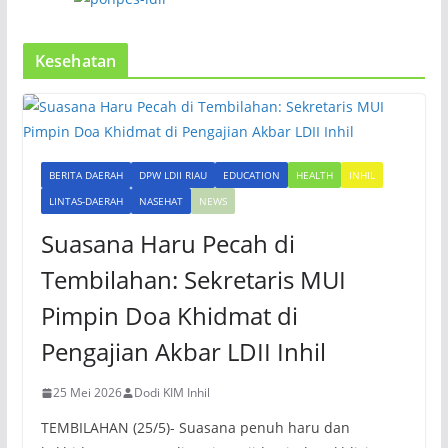
Kesehatan
BERITA DAERAH
DPW LDII RIAU
EDUCATION
HEALTH
INHIL
LINTAS-DAERAH
NASEHAT
NEWS
Suasana Haru Pecah di
Tembilahan: Sekretaris MUI
Pimpin Doa Khidmat di
Pengajian Akbar LDII Inhil
25 Mei 2026
Dodi KIM Inhil
TEMBILAHAN (25/5)- Suasana penuh haru dan