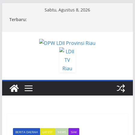
Skip
Sabtu, Agustus 8, 2026
to
Terbaru:
content
BERITA DAERAH
LATEST
NEWS
SIAK