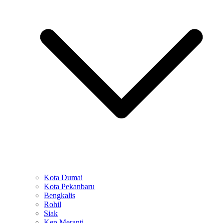
Kota Dumai
Kota Pekanbaru
Bengkalis
Rohil
Siak
Kep Meranti