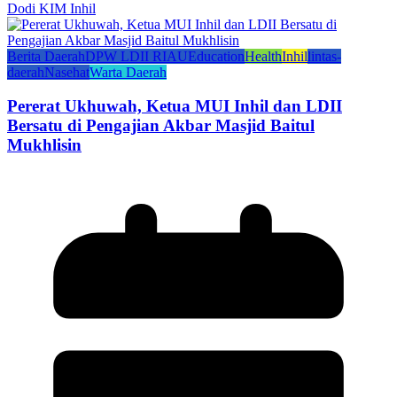
Dodi KIM Inhil
Berita Daerah
DPW LDII RIAU
Education
Health
Inhil
lintas-
daerah
Nasehat
Warta Daerah
Pererat Ukhuwah, Ketua MUI Inhil dan LDII
Bersatu di Pengajian Akbar Masjid Baitul
Mukhlisin