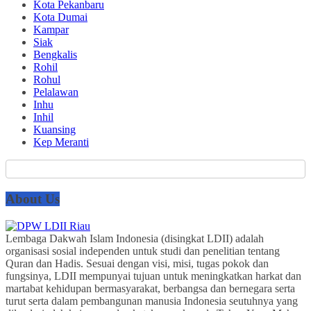
Kota Pekanbaru
Kota Dumai
Kampar
Siak
Bengkalis
Rohil
Rohul
Pelalawan
Inhu
Inhil
Kuansing
Kep Meranti
About Us
Lembaga Dakwah Islam Indonesia (disingkat LDII) adalah
organisasi sosial independen untuk studi dan penelitian tentang
Quran dan Hadis. Sesuai dengan visi, misi, tugas pokok dan
fungsinya, LDII mempunyai tujuan untuk meningkatkan harkat dan
martabat kehidupan bermasyarakat, berbangsa dan bernegara serta
turut serta dalam pembangunan manusia Indonesia seutuhnya yang