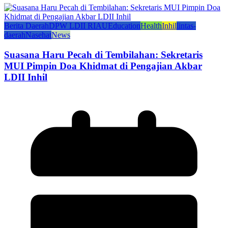
Berita Daerah
DPW LDII RIAU
Education
Health
Inhil
lintas-
daerah
Nasehat
News
Suasana Haru Pecah di Tembilahan: Sekretaris
MUI Pimpin Doa Khidmat di Pengajian Akbar
LDII Inhil