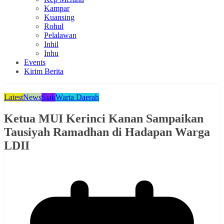
Kampar
Kuansing
Rohul
Pelalawan
Inhil
Inhu
Events
Kirim Berita
Latest
News
Siak
Warta Daerah
Ketua MUI Kerinci Kanan Sampaikan
Tausiyah Ramadhan di Hadapan Warga
LDII