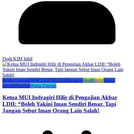
Dodi KIM Inhil
Berita Daerah
DPW LDII RIAU
Education
Health
Inhil
lintas-
daerah
Nasehat
Warta Daerah
Ketua MUI Indragiri Hilir di Pengajian Akbar
LDII: “Boleh Yakini Iman Sendiri Benar, Tapi
Jangan Sebut Iman Orang Lain Salah!