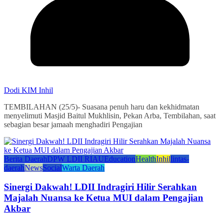
Dodi KIM Inhil
TEMBILAHAN (25/5)- Suasana penuh haru dan kekhidmatan
menyelimuti Masjid Baitul Mukhlisin, Pekan Arba, Tembilahan, saat
sebagian besar jamaah menghadiri Pengajian
Berita Daerah
DPW LDII RIAU
Education
Health
Inhil
lintas-
daerah
News
Social
Warta Daerah
Sinergi Dakwah! LDII Indragiri Hilir Serahkan
Majalah Nuansa ke Ketua MUI dalam Pengajian
Akbar