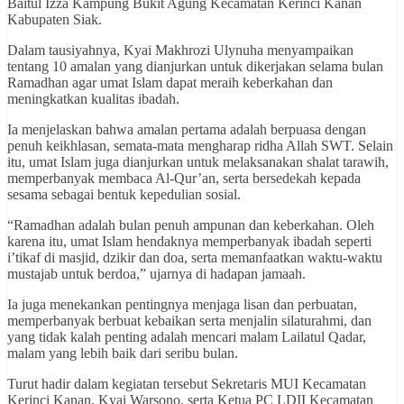
Baitul Izza Kampung Bukit Agung Kecamatan Kerinci Kanan
Kabupaten Siak.
Dalam tausiyahnya, Kyai Makhrozi Ulynuha menyampaikan
tentang 10 amalan yang dianjurkan untuk dikerjakan selama bulan
Ramadhan agar umat Islam dapat meraih keberkahan dan
meningkatkan kualitas ibadah.
Ia menjelaskan bahwa amalan pertama adalah berpuasa dengan
penuh keikhlasan, semata-mata mengharap ridha Allah SWT. Selain
itu, umat Islam juga dianjurkan untuk melaksanakan shalat tarawih,
memperbanyak membaca Al-Qur’an, serta bersedekah kepada
sesama sebagai bentuk kepedulian sosial.
“Ramadhan adalah bulan penuh ampunan dan keberkahan. Oleh
karena itu, umat Islam hendaknya memperbanyak ibadah seperti
i’tikaf di masjid, dzikir dan doa, serta memanfaatkan waktu-waktu
mustajab untuk berdoa,” ujarnya di hadapan jamaah.
Ia juga menekankan pentingnya menjaga lisan dan perbuatan,
memperbanyak berbuat kebaikan serta menjalin silaturahmi, dan
yang tidak kalah penting adalah mencari malam Lailatul Qadar,
malam yang lebih baik dari seribu bulan.
Turut hadir dalam kegiatan tersebut Sekretaris MUI Kecamatan
Kerinci Kanan, Kyai Warsono, serta Ketua PC LDII Kecamatan