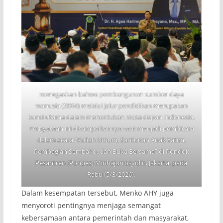
menegaskan bahwa pembangunan sumber daya
manusia (SDM) melalui jalur pendidikan merupakan
kunci utama dalam menentukan masa depan Indonesia.
Pernyataan ini disampaikannya saat menjadi pembicara
dalam acara “Kuliah Umum, Santunan Anak Yatim,
Pembagian Sembako, dan Buka Bersama” di Pondok
Pesantren (Ponpes) Minhajurrosyidin, Jakarta, pada
Rabu (5/3/2026).
Dalam kesempatan tersebut, Menko AHY juga
menyoroti pentingnya menjaga semangat
kebersamaan antara pemerintah dan masyarakat,