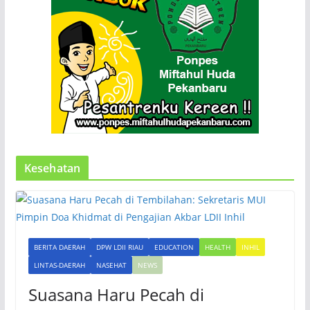
Kesehatan
BERITA DAERAH
DPW LDII RIAU
EDUCATION
HEALTH
INHIL
LINTAS-DAERAH
NASEHAT
NEWS
Suasana Haru Pecah di