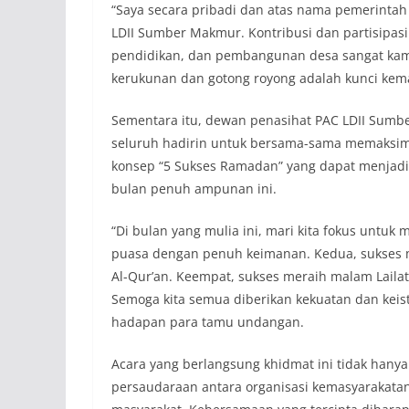
“Saya secara pribadi dan atas nama pemerintah
LDII Sumber Makmur. Kontribusi dan partisipa
pendidikan, dan pembangunan desa sangat kami
kerukunan dan gotong royong adalah kunci kemaj
Sementara itu, dewan penasihat PAC LDII Sum
seluruh hadirin untuk bersama-sama memaksim
konsep “5 Sukses Ramadan” yang dapat menjad
bulan penuh ampunan ini.
“Di bulan yang mulia ini, mari kita fokus untu
puasa dengan penuh keimanan. Kedua, sukses me
Al-Qur’an. Keempat, sukses meraih malam Lailat
Semoga kita semua diberikan kekuatan dan keist
hadapan para tamu undangan.
Acara yang berlangsung khidmat ini tidak hanya 
persaudaraan antara organisasi kemasyarakatan