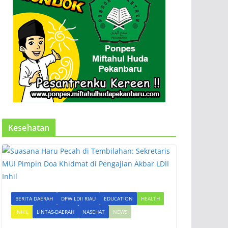
Kesehatan
BERITA DAERAH
DPW LDII RIAU
EDUCATION
HEALTH
INHIL
LINTAS-DAERAH
NASEHAT
NEWS