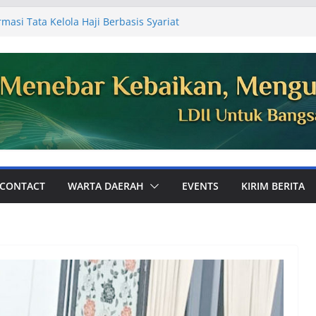
masi Tata Kelola Haji Berbasis Syariat
 Jemaah
Ajak Perkuat Ukhuwah dan Dakwah Digital
mum PC LDII Tualang
81, Warga PC LDII Dayun Gelar Kerja
an Masjid
DII Kabupaten Siak Audiensi ke
aikan Laporan Kegiatan Semester I
 Perkuat Pembinaan Karakter Generasi
k Bola
CONTACT
WARTA DAERAH
EVENTS
KIRIM BERITA