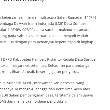
n kebersamaan menyelimuti acara Safari Ramadan 1447 H
Lembaga Dakwah Islam Indonesia (LDII) Desa Sumber
, jalur 1 RT/RW 007/004 desa sumber makmur kecamatan
ung pada Sabtu, 28 Februari 2026 ini menjadi wadah
rus LDII dengan para pemangku kepentingan di lingkup
i I DPRD Kabupaten Kampar, Ristanto; Kepala Desa Sumber
 tokoh masyarakat setempat. Kehadiran para undangan
kmur, Ilham Alrusdi, beserta jajaran pengurus.
r, Subandi, M.Pd., menyampaikan apresiasi yang
i desanya. Ia mengaku bangga dan berterima kasih atas
rga LDII dalam pembangunan desa, terutama dalam upaya
SDM) dan memajukan bidang pendidikan.