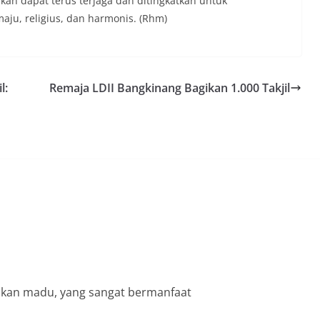
an dapat terus terjaga dan ditingkatkan untuk
u, religius, dan harmonis. (Rhm)
l:
Remaja LDII Bangkinang Bagikan 1.000 Takjil
lkan madu, yang sangat bermanfaat