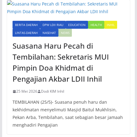
BERITA DAERAH
DPW LDII RIAU
EDUCATION
HEALTH
INHIL
LINTAS-DAERAH
NASEHAT
NEWS
Suasana Haru Pecah di
Tembilahan: Sekretaris MUI
Pimpin Doa Khidmat di
Pengajian Akbar LDII Inhil
25 Mei 2026
Dodi KIM Inhil
TEMBILAHAN (25/5)- Suasana penuh haru dan
kekhidmatan menyelimuti Masjid Baitul Mukhlisin,
Pekan Arba, Tembilahan, saat sebagian besar jamaah
menghadiri Pengajian