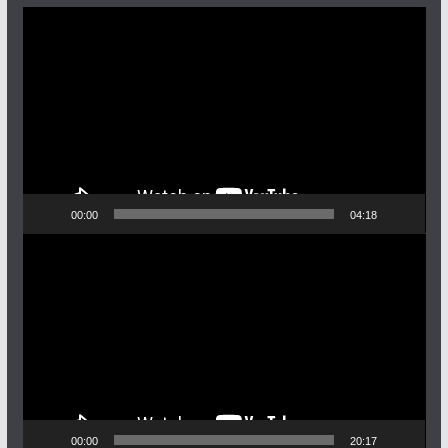
Pemutar
Video
00:00
04:18
Pemutar
Video
00:00
20:17